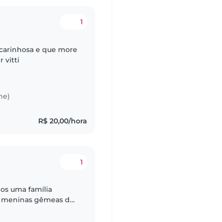
1
 carinhosa e que more
 vitti
he)
R$ 20,00/hora
1
s meninas gêmeas de 1
as, curiosas e estão na