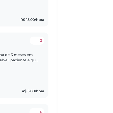
R$ 15,00/hora
3
ilha de 3 meses em
sável, paciente e que
x e sab das 9 as 18
R$ 5,00/hora
6