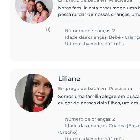
Emprego de babá em Piracicaba
Nossa família está procurando uma 
possa cuidar de nossas crianças, um
1 ano. Eu e minha esposa trabalham
alguns dias..
(1)
Número de crianças: 2
Idade das crianças:
Bebê
•
Crianç
Última atividade: há 1 mês
Liliane
Emprego de babá em Piracicaba
Somos uma família alegre em busca
cuidar de nossos dois filhos, um em
em idade de pré-escolar. Nossas cri
criativas e brincalhonas...
Número de crianças: 2
Idade das crianças:
Criança (Ensi
(Creche)
Última atividade: há 1 mês