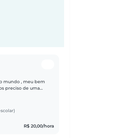
 do mundo , meu bem
os preciso de uma
nfiável pra mim poder
scolar)
R$ 20,00/hora