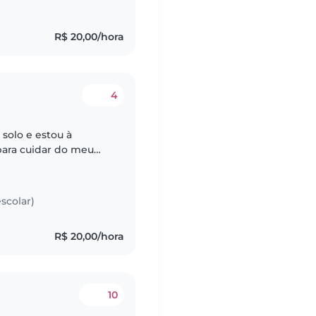
R$ 20,00/hora
4
solo e estou à
para cuidar do meu
que possa buscá-lo na
scolar)
R$ 20,00/hora
10