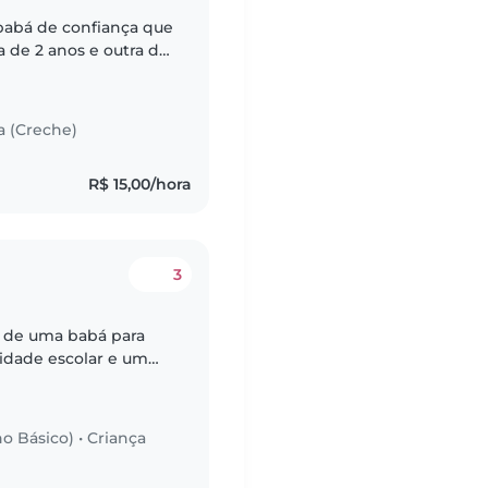
babá de confiança que
a de 2 anos e outra de
os em escalas, então
a (Creche)
R$ 15,00/hora
3
 de uma babá para
 idade escolar e um
anças são amigáveis,
no Básico)
•
Criança