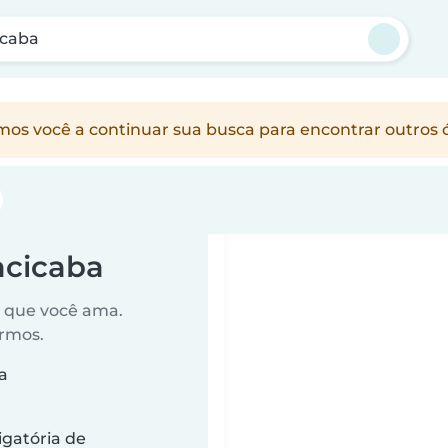
icaba
vamos você a continuar sua busca para encontrar outr
acicaba
o que você ama.
ermos.
a
gatória de