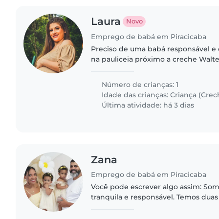
Laura
Novo
Emprego de babá em Piracicaba
Preciso de uma babá responsável e
na pauliceia próximo a creche Walter
Número de crianças: 1
Idade das crianças:
Criança (Crec
Última atividade: há 3 dias
Zana
Emprego de babá em Piracicaba
Você pode escrever algo assim: Somos uma família
tranquila e responsável. Temos dua
ano, Aurora e Flora, que são carinhos
fase de muitas..