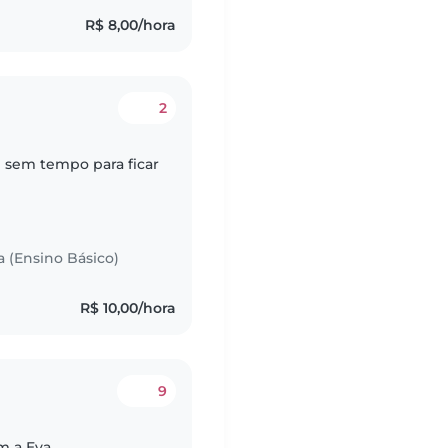
R$ 8,00/hora
2
e sem tempo para ficar
a (Ensino Básico)
R$ 10,00/hora
9
om a Eva