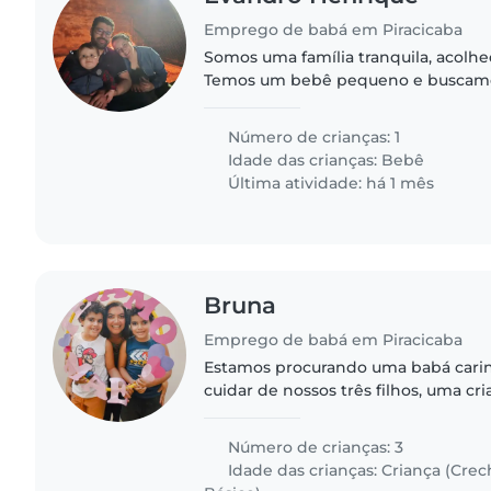
Emprego de babá em Piracicaba
Somos uma família tranquila, acolhe
Temos um bebê pequeno e buscam
carinhosa, responsável e paciente, 
com crianças e possa nos ajudar..
Número de crianças: 1
Idade das crianças:
Bebê
Última atividade: há 1 mês
Bruna
Emprego de babá em Piracicaba
Estamos procurando uma babá carin
cuidar de nossos três filhos, uma cr
escolar e duas em idade escolar. Nos
acolhedora e valoriza..
Número de crianças: 3
Idade das crianças:
Criança (Crec