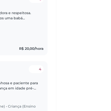
dora e respeitosa.
os uma babá
que tenha experiência
R$ 20,00/hora
4
hosa e paciente para
iança em idade pré-
sa família é
he)
•
Criança (Ensino