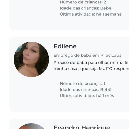
Número de crianças: 2
Idade das crianças:
Bebê
Última atividade: há 1 semana
Edilene
Emprego de babá em Piracicaba
Preciso de babá para olhar minha f
minha casa , que seja MUITO respon
goste de criança , seg , qua , qui , se
(valor a combinar)..
Número de crianças: 1
Idade das crianças:
Bebê
Última atividade: há 1 mês
Evandro Henrique