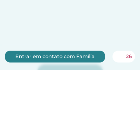
Entrar em contato com Família
26
Inscreva-se agora
Babysits é gratuito para babás!
Português
Como funciona
Ajuda
Termos e Privacidade