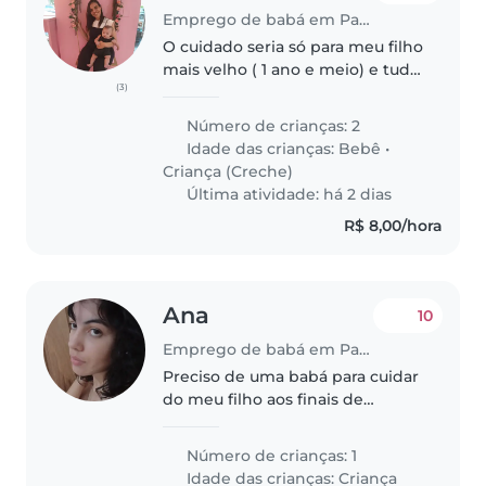
Emprego de babá em Paulista
O cuidado seria só para meu filho
mais velho ( 1 ano e meio) e tudo
(3)
que se refere exclusivamente a
ele
Número de crianças: 2
Idade das crianças:
Bebê
•
Criança (Creche)
Última atividade: há 2 dias
R$ 8,00/hora
Ana
10
Emprego de babá em Paulista
Preciso de uma babá para cuidar
do meu filho aos finais de
semanas, enquanto eu estudo. É
necessário dormi no local, não
Número de crianças: 1
precisa fazer comida, já deixarei
Idade das crianças:
Criança