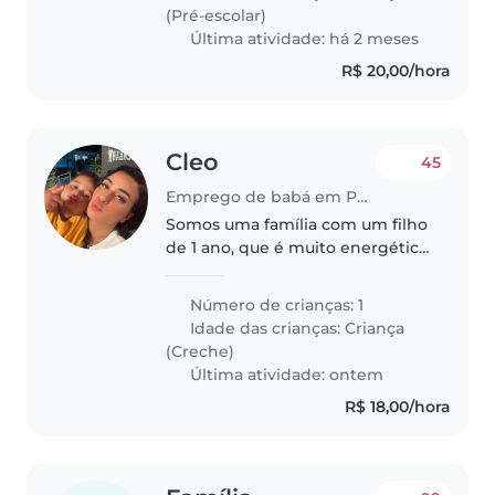
pronto e apenas cuide da..
(Pré-escolar)
Última atividade: há 2 meses
R$ 20,00/hora
Cleo
45
Emprego de babá em Paulista
Somos uma família com um filho
de 1 ano, que é muito energético,
engraçado e afetuoso. Estamos
procurando uma babá ou outra
Número de crianças: 1
família (famílias que ajudam
Idade das crianças:
Criança
famílias) que possa cuidar..
(Creche)
Última atividade: ontem
R$ 18,00/hora