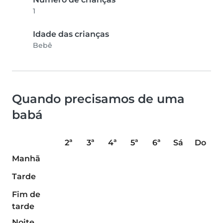
1
Idade das crianças
Bebê
Quando precisamos de uma
babá
2ª
3ª
4ª
5ª
6ª
Sá
Do
Manhã
Tarde
Fim de
tarde
Noite