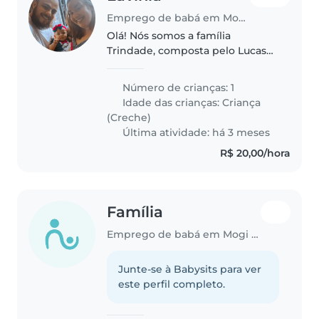
Emprego de babá em Mogi Mirim
Olá! Nós somos a família
Trindade, composta pelo Lucas
(pai), Lavínia (mãe) e a Luna, um
bebezinho sorridente de 1 ano e
Número de crianças: 1
2 meses. Nós viemos para Mogi
Idade das crianças:
Criança
Mirim recentemente, e
(Creche)
queremos..
Última atividade: há 3 meses
R$ 20,00/hora
Família
Emprego de babá em Mogi Mirim
Junte-se à Babysits para ver
este perfil completo.