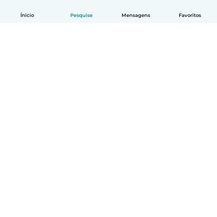
Ínicio
Pesquise
Mensagens
Favoritos
Português
Como funciona
Ajuda
Termos e Privacidade
Preços
Informações sobre a empresa
Babysits para Empresas
Normas comunitárias
© Babysits B.V.