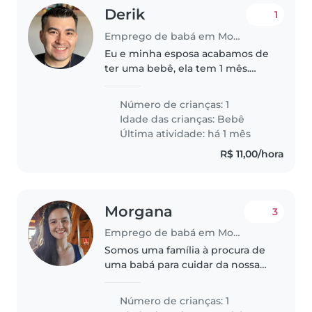
Derik
1
Emprego de babá em Mogi Mirim
Eu e minha esposa acabamos de
ter uma bebê, ela tem 1 mês.
Acabou minha licença/férias e
preciso de alguém pra ajudar
Número de crianças: 1
minha esposa no dia a dia com a
Idade das crianças:
Bebê
criança. Daqui 5 meses minha
Última atividade: há 1 mês
esposa..
R$ 11,00/hora
Morgana
3
Emprego de babá em Mogi Mirim
Somos uma família à procura de
uma babá para cuidar da nossa
bebê de 3 meses, que é calma,
amigável e curiosa. Trabalho
Número de crianças: 1
home office e ela mama apenas