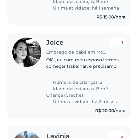
Idade das crianças:
Bebê
em mim. Estarei presente a
Última atividade: há 1 semana
todo..
R$ 15,00/hora
Joice
1
Emprego de babá em Mogi Mirim
Olá , eu com meu esposo iremos
começar trabalhar, e precisamos
de alguém para estar pegando
nossos bebês na escola
Número de crianças: 2
Idade das crianças:
Bebê
•
Criança (Creche)
Última atividade: há 2 meses
R$ 20,00/hora
Lavinia
5