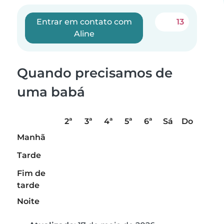
Entrar em contato com
13
Aline
Quando precisamos de
uma babá
2ª
3ª
4ª
5ª
6ª
Sá
Do
Manhã
Tarde
Fim de
tarde
Noite