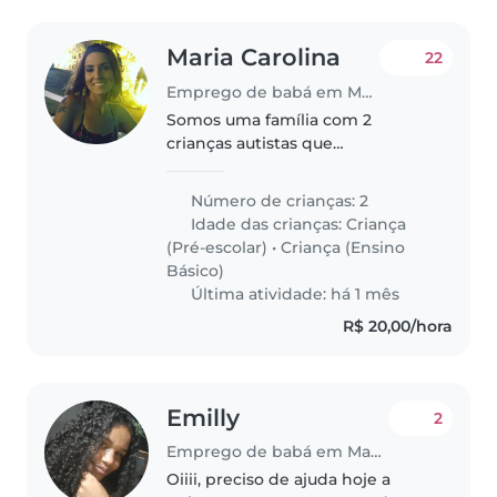
Maria Carolina
22
Emprego de babá em Maceió
Somos uma família com 2
crianças autistas que
ocasionalmente precisam de
babá para situações em que os
Número de crianças: 2
próprios pais não conseguem se
Idade das crianças:
Criança
organizar p ficar com eles. Não
(Pré-escolar)
•
Criança (Ensino
precisamos desse..
Básico)
Última atividade: há 1 mês
R$ 20,00/hora
Emilly
2
Emprego de babá em Maceió
Oiiii, preciso de ajuda hoje a