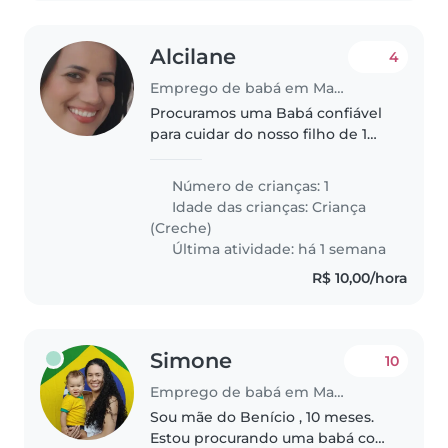
Alcilane
4
Emprego de babá em Maceió
Procuramos uma Babá confiável
para cuidar do nosso filho de 1
ano, sempre cheio de
curiosidade e criatividade. Quem
Número de crianças: 1
se interessar deve gostar de
Idade das crianças:
Criança
animais de estimação e ajudar
(Creche)
com tarefas..
Última atividade: há 1 semana
R$ 10,00/hora
Simone
10
Emprego de babá em Maceió
Sou mãe do Benício , 10 meses.
Estou procurando uma babá com