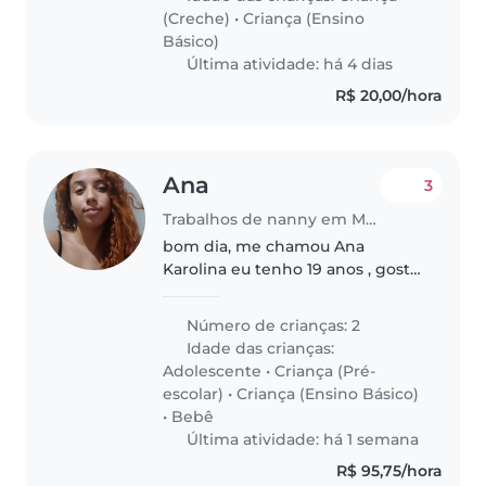
ativa, organizada e disciplinada...
(Creche)
•
Criança (Ensino
Básico)
Última atividade: há 4 dias
R$ 20,00/hora
Ana
3
Trabalhos de nanny em Maceió
bom dia, me chamou Ana
Karolina eu tenho 19 anos , gosto
de crianças gosto de brincar sou
uma pessoa divertida engraçado
Número de crianças: 2
meu primeiro emprego
Idade das crianças:
Adolescente
•
Criança (Pré-
escolar)
•
Criança (Ensino Básico)
•
Bebê
Última atividade: há 1 semana
R$ 95,75/hora