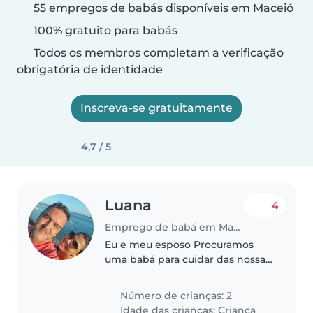
55 empregos de babás disponíveis em Maceió
100% gratuito para babás
Todos os membros completam a verificação
obrigatória de identidade
Inscreva-se gratuitamente
4,7 / 5
Luana
4
Emprego de babá em Maceió
Eu e meu esposo Procuramos
uma babá para cuidar das nossas
duas meninas, de 3 e 10 anos. A
baba tem que ser: Carinhosa,
Número de crianças: 2
responsável e atenciosa. Pró-
Idade das crianças:
Criança