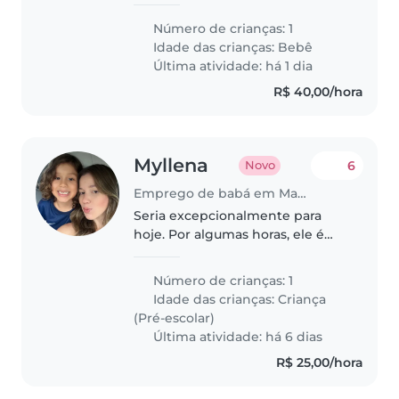
colo. É importante que não se
importe em um ambiente com
Número de crianças: 1
gato. Procuro uma babá para me
Idade das crianças:
Bebê
auxiliar com a bebê enquanto
Última atividade: há 1 dia
estou..
R$ 40,00/hora
Myllena
6
Novo
Emprego de babá em Maceió
Seria excepcionalmente para
hoje. Por algumas horas, ele é
uma criança calma e
independente, mas necessita da
Número de crianças: 1
atenção para as necessidades.
Idade das crianças:
Criança
(Pré-escolar)
Última atividade: há 6 dias
R$ 25,00/hora