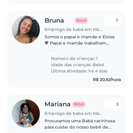
Bruna
7
Novo
Emprego de babá em Maceió
Somos o papai e mamãe e Eloise
💖 Papai e mamãe trabalham
perto de casa, Eloise tem 10
meses atualmente. Pai é
Número de crianças: 1
psicologo e a mãe é estilista
Idade das crianças:
Bebê
Última atividade: há 4 dias
R$ 20,10/hora
Mariana
3
Novo
Emprego de babá em Maceió
Procuramos uma Babá carinhosa
para cuidar do nosso bebê de