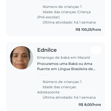
essencial que seja tranquila com
Número de crianças: 1
animais, ajude na cozinha e nos
Idade das crianças:
Criança
afazeres. Contato para
(Pré-escolar)
conversarmos!..
Última atividade: há 1 semana
R$ 100,25/hora
Ednilce
Emprego de babá em Maceió
Procuramos uma Babá ou Ama
fluente em Língua Brasileira de
Sinais para cuidar do nosso filho
adolescente, independente e
Número de crianças: 1
cheio de energia. É necessário
Idade das crianças:
ajudar nas tarefas domésticas..
Adolescente
Última atividade: há 1 semana
R$ 8,00/hora