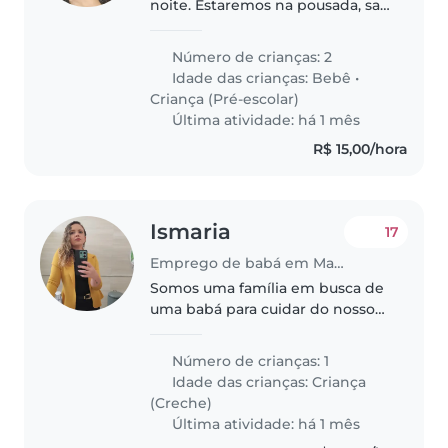
noite. Estaremos na pousada, sao
crianças ótimas.
Número de crianças: 2
Idade das crianças:
Bebê
•
Criança (Pré-escolar)
Última atividade: há 1 mês
R$ 15,00/hora
Ismaria
17
Emprego de babá em Maceió
Somos uma família em busca de
uma babá para cuidar do nosso
filho, um falador e calmo
garotinho. Preferimos alguém
Número de crianças: 1
que possa ajudar com as tarefas
Idade das crianças:
Criança
da escola e que fale português.
(Creche)
Estamos..
Última atividade: há 1 mês