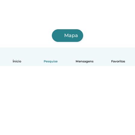
Mapa
Ínicio
Pesquise
Mensagens
Favoritos
Português
Como funciona
Ajuda
Termos e Privacidade
Preços
Informações sobre a empresa