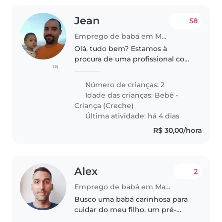
Jean
58
Emprego de babá em Maceió
Olá, tudo bem? Estamos à
procura de uma profissional com
(3)
disponibilidade para trabalhar de
segunda a sábado alternados,
Número de crianças: 2
comou sem registro em carteira
Idade das crianças:
Bebê
•
(CLT). Temos 2 filhos: uma..
Criança (Creche)
Última atividade: há 4 dias
R$ 30,00/hora
Alex
2
Emprego de babá em Maceió
Busco uma babá carinhosa para
cuidar do meu filho, um pré-
escolar curioso e criativo. É