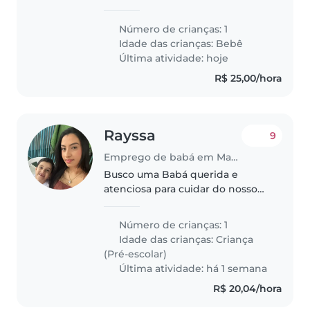
horário flexível .
Número de crianças: 1
Idade das crianças:
Bebê
Última atividade: hoje
R$ 25,00/hora
Rayssa
9
Emprego de babá em Maceió
Busco uma Babá querida e
atenciosa para cuidar do nosso
extrovertido filhinho em idade
pré-escolar. Ideal que seja
Número de crianças: 1
paciente e brincalhona, capaz de
Idade das crianças:
Criança
estimular sua curiosidade natural.
(Pré-escolar)
Última atividade: há 1 semana
R$ 20,04/hora