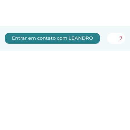
Entrar em contato com LEANDRO
7
Português
Como funciona
Ajuda
Termos e Privacidade
Preços
Informações sobre a empresa