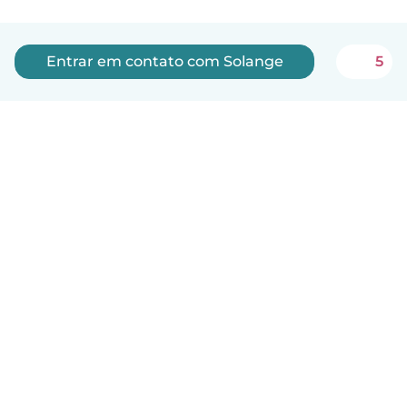
Entrar em contato com Solange
5
Português
Como funciona
Ajuda
Termos e Privacidade
Preços
Informações sobre a empresa
Babysits para Empresas
Normas comunitárias