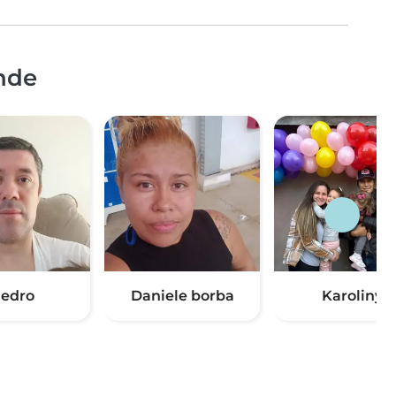
nde
edro
Daniele borba
Karoliny