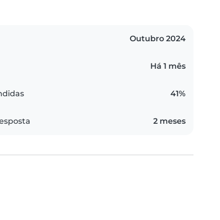
Outubro 2024
Há 1 mês
ndidas
41%
esposta
2 meses