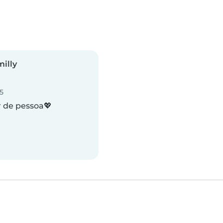
illy
5
 de pessoa💖