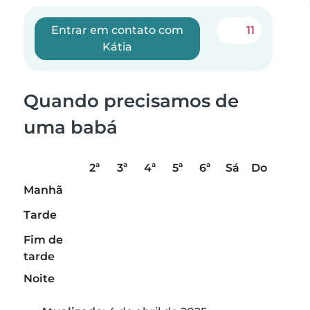
Entrar em contato com
11
Kátia
Quando precisamos de
uma babá
2ª
3ª
4ª
5ª
6ª
Sá
Do
Manhã
Tarde
Fim de
tarde
Noite