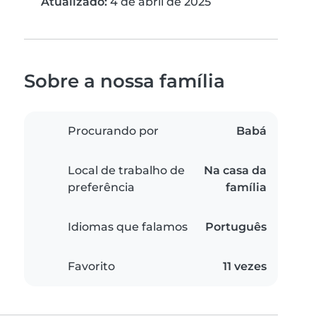
Atualizado:
4 de abril de 2025
Sobre a nossa família
Procurando por
Babá
Local de trabalho de
Na casa da
preferência
família
Idiomas que falamos
Português
Favorito
11 vezes