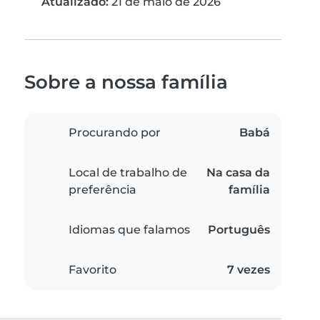
Atualizado:
21 de maio de 2026
Sobre a nossa família
Procurando por
Babá
Local de trabalho de
Na casa da
preferência
família
Idiomas que falamos
Português
Favorito
7 vezes