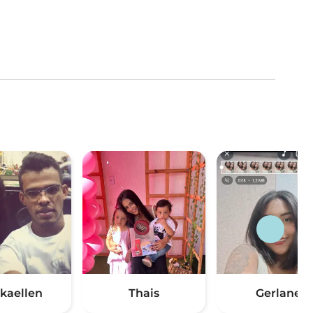
kaellen
Thais
Gerlane