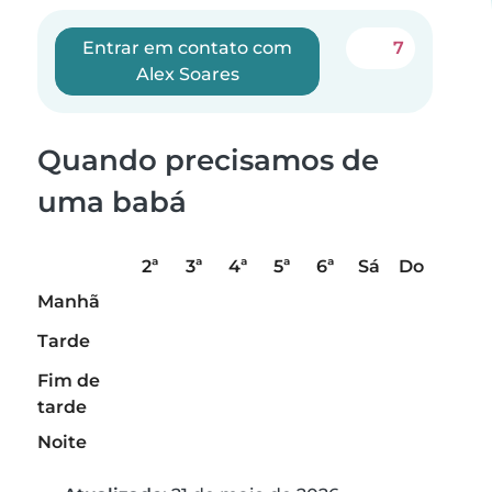
Entrar em contato com
7
Alex Soares
Quando precisamos de
uma babá
2ª
3ª
4ª
5ª
6ª
Sá
Do
Manhã
Tarde
Fim de
tarde
Noite