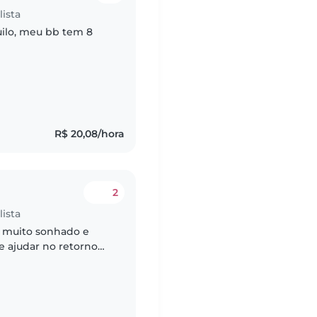
ista
uilo, meu bb tem 8
R$ 20,08/hora
2
ista
oi muito sonhado e
 ajudar no retorno