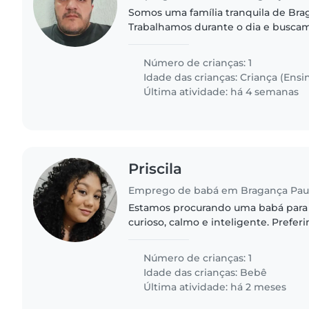
Somos uma família tranquila de Brag
Trabalhamos durante o dia e busc
confiança para cuidar do nosso filho.
calmo, gosta de brincar e..
Número de crianças: 1
Idade das crianças:
Criança (Ensi
Última atividade: há 4 semanas
Priscila
Emprego de babá em Bragança Paul
Estamos procurando uma babá para 
curioso, calmo e inteligente. Prefe
até nossa casa. Se você tem experi
gosta de um ambiente..
Número de crianças: 1
Idade das crianças:
Bebê
Última atividade: há 2 meses