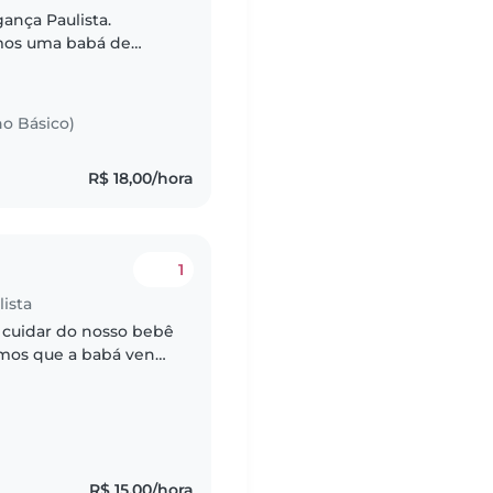
ança Paulista.
amos uma babá de
 Ele tem 8 anos, é
no Básico)
R$ 18,00/hora
1
ista
cuidar do nosso bebê
rimos que a babá venha
ência com bebês e
R$ 15,00/hora