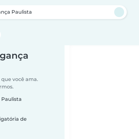
nça Paulista
agança
o que você ama.
ermos.
 Paulista
gatória de