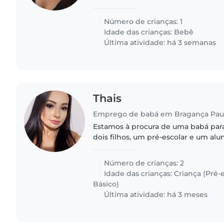
calma e adorável que adora explora
redor. Estamos à procura..
Número de crianças: 1
Idade das crianças:
Bebê
Última atividade: há 3 semanas
Thais
Emprego de babá em Bragança Paul
Estamos à procura de uma babá para
dois filhos, um pré-escolar e um al
fundamental. Nossos filhos são chei
curiosos e independentes. Preferimo
Número de crianças: 2
Idade das crianças:
Criança (Pré-e
Básico)
Última atividade: há 3 meses