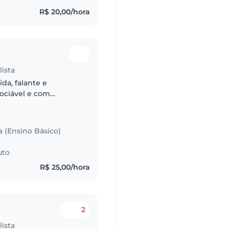
R$ 20,00/hora
ista
ida, falante e
ociável e com
a (Ensino Básico)
uto
R$ 25,00/hora
2
ista