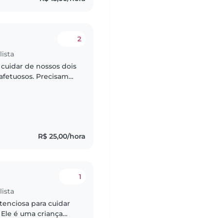
2
ista
cuidar de nossos dois
 afetuosos. Precisamos
 com animais de
R$ 25,00/hora
1
ista
enciosa para cuidar
 Ele é uma criança