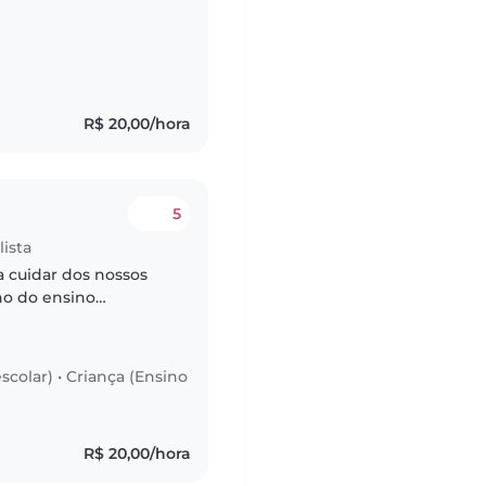
r o mundo ao seu
R$ 20,00/hora
5
ista
 cuidar dos nossos
uno do ensino
os de energia,
s..
scolar)
•
Criança (Ensino
R$ 20,00/hora