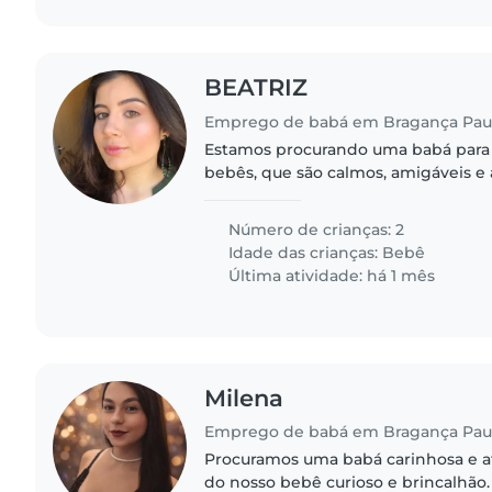
BEATRIZ
Emprego de babá em Bragança Paul
Estamos procurando uma babá para 
bebês, que são calmos, amigáveis e
de alguém que se sinta confortável
estimação. Gostaríamos..
Número de crianças: 2
Idade das crianças:
Bebê
Última atividade: há 1 mês
Milena
Emprego de babá em Bragança Paul
Procuramos uma babá carinhosa e at
do nosso bebê curioso e brincalhão.