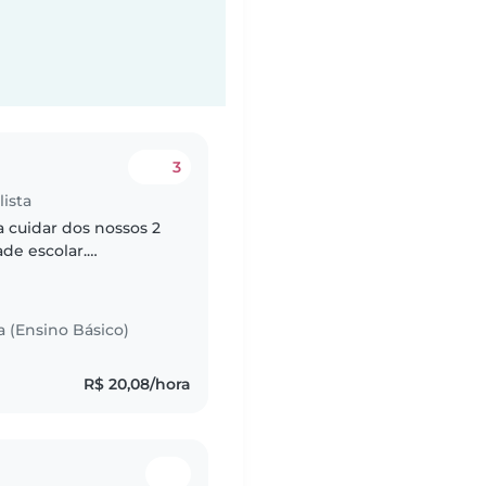
3
ista
 cuidar dos nossos 2
ade escolar.
cozinhar, ajudar nas
a (Ensino Básico)
R$ 20,08/hora