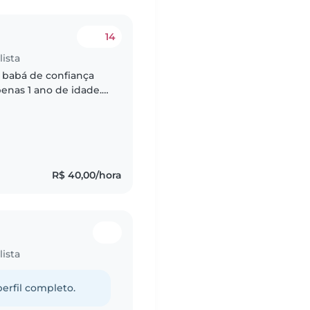
14
ista
 babá de confiança
enas 1 ano de idade.
fortável com animais
R$ 40,00/hora
ista
perfil completo.