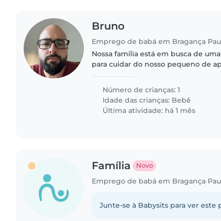
Bruno
Emprego de babá em Bragança Paul
Nossa família está em busca de uma
para cuidar do nosso pequeno de ap
Precisamos de alguém que seja con
de estimação e também..
Número de crianças: 1
Idade das crianças:
Bebê
Última atividade: há 1 mês
Família
Novo
Emprego de babá em Bragança Paul
Junte-se à Babysits para ver este 