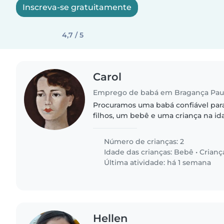
Inscreva-se gratuitamente
4,7 / 5
Carol
Emprego de babá em Bragança Paul
Procuramos uma babá confiável para
filhos, um bebê e uma criança na id
Precisamos de alguém que goste de 
tarefas domésticas e tarefas..
Número de crianças: 2
Idade das crianças:
Bebê
•
Crianç
Última atividade: há 1 semana
Hellen