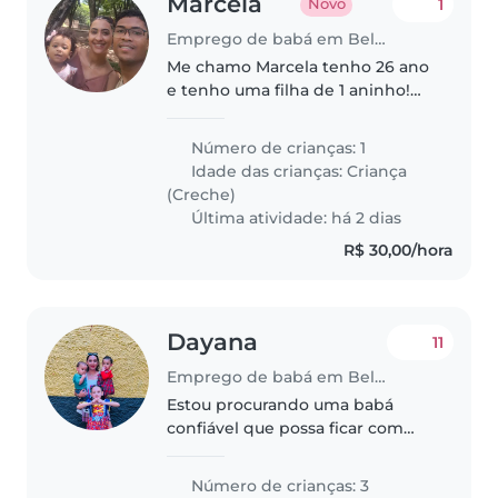
Marcela
1
Novo
Emprego de babá em Belo Horizonte
Me chamo Marcela tenho 26 ano
e tenho uma filha de 1 aninho!
estou procurando uma baba que
possa ficar com ela de terça a
Número de crianças: 1
sexta, às 17:30 ate 20:30, aos final
Idade das crianças:
Criança
de semana ficaria das..
(Creche)
Última atividade: há 2 dias
R$ 30,00/hora
Dayana
11
Emprego de babá em Belo Horizonte
Estou procurando uma babá
confiável que possa ficar com
meus filhos quando chegam da
escola. Eles são crianças calmas,
Número de crianças: 3
brincalhonas e falantes. Não