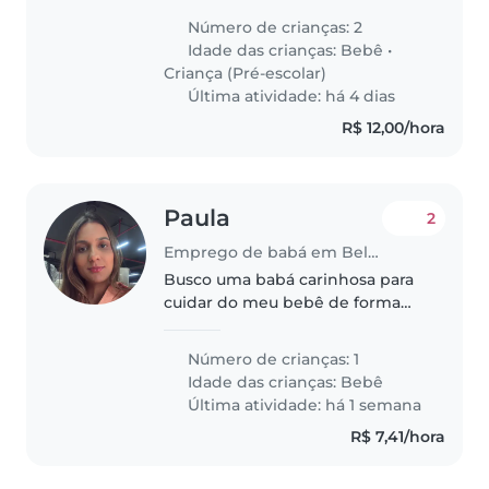
em idade pré-escolar. Preferimos
Número de crianças: 2
alguém paciente, que goste de
Idade das crianças:
Bebê
•
animais de estimação, cozinhar..
Criança (Pré-escolar)
Última atividade: há 4 dias
R$ 12,00/hora
Paula
2
Emprego de babá em Belo Horizonte
Busco uma babá carinhosa para
cuidar do meu bebê de forma
tranquila e afetuosa. Prefiro que
auxilie em tarefas leves da casa e
Número de crianças: 1
fale português. Entre em contato
Idade das crianças:
Bebê
para combinarmos um..
Última atividade: há 1 semana
R$ 7,41/hora