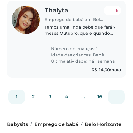
Thalyta
6
Emprego de babá em Belo Horizonte
Temos uma linda bebê que fará 7
meses Outubro, que é quando
precisaremos de uma babá.
Precisamos de alguém que ame
Número de crianças: 1
bebês, seja paciente, alegre,
Idade das crianças:
Bebê
amorosa, pois estará com o nosso
Última atividade: há 1 semana
maior..
R$ 24,00/hora
1
2
3
4
...
16
Babysits
Emprego de babá
Belo Horizonte