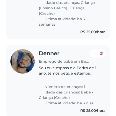
Idade das crianças:
Criança
consigo acessar as mensagens
(Ensino Básico)
•
Criança
(Creche)
Última atividade: há 3
semanas
R$ 25,00/hora
Denner
21
Emprego de babá em Belo Horizonte
Sou eu e esposa e o Pedro de 1
ano, temos pets, e estamos
procurando babá pra dias e
horários esporádicos, sem muita
Número de crianças: 1
preocupação com outras coisas,
Idade das crianças:
Bebê
•
foco é somente no bebê, temos
Criança (Creche)
dias..
Última atividade: há 3 dias
R$ 25,00/hora