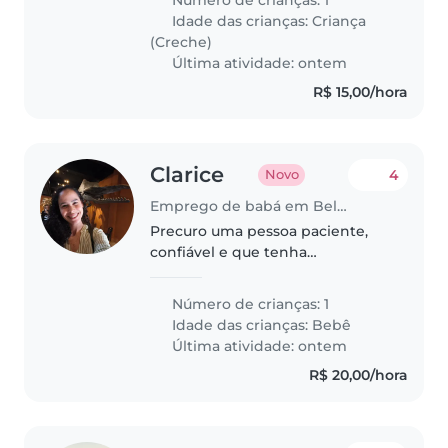
Número de crianças: 1
de 2 anos e 9 meses.
Idade das crianças:
Criança
(Creche)
Última atividade: ontem
R$ 15,00/hora
Clarice
4
Novo
Emprego de babá em Belo Horizonte
Precuro uma pessoa paciente,
confiável e que tenha
experiência com crianças. Meu
bebê tem sete meses, ele é
Número de crianças: 1
muito tranquilo. Estou
Idade das crianças:
Bebê
precisando para começar no mês
Última atividade: ontem
de Setembro. Os horários..
R$ 20,00/hora