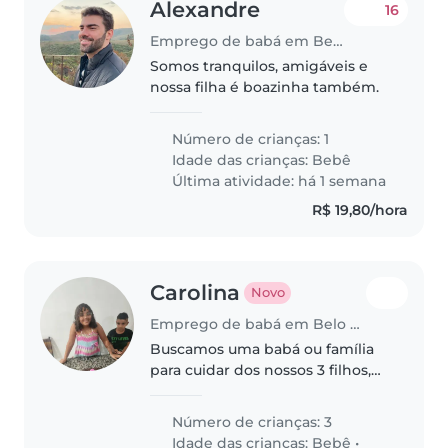
Alexandre
16
Emprego de babá em Belo Horizonte
Somos tranquilos, amigáveis e
nossa filha é boazinha também.
Número de crianças: 1
Idade das crianças:
Bebê
Última atividade: há 1 semana
R$ 19,80/hora
Carolina
Novo
Emprego de babá em Belo Horizonte
Buscamos uma babá ou família
para cuidar dos nossos 3 filhos,
um bebê e duas crianças em
idade escolar. Precisamos de
Número de crianças: 3
alguém atencioso, que goste de
Idade das crianças:
Bebê
•