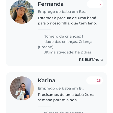
Fernanda
15
Emprego de babá em Belo Horizonte
Estamos à procura de uma babá
para o nosso filha, que tem 1ano
,9 meses. Ela é curiosa , amigável
e adora brincar. Preferimos
Número de crianças: 1
alguém que possa ajudar com as
Idade das crianças:
Criança
tarefas domésticas e com..
(Creche)
Última atividade: há 2 dias
R$ 19,87/hora
Karina
25
Emprego de babá em Belo Horizonte
Precisamos de uma babá 2x na
semana porém ainda
definiremos o dia, de 10:00 às
18:00 para ajudar com nosso filho