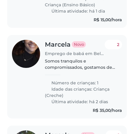
crianças independentes e
Criança (Ensino Básico)
afetuosas...
Última atividade: há 1 dia
R$ 15,00/hora
Marcela
2
Novo
Emprego de babá em Belo Horizonte
Somos tranquilos e
compromissados, gostamos de
sinceridade e verdade,
esperamos nos dar bem e fazer
Número de crianças: 1
uma boa parceria
Idade das crianças:
Criança
(Creche)
Última atividade: há 2 dias
R$ 35,00/hora