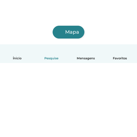
Mapa
Ínicio
Pesquise
Mensagens
Favoritos
Português
Como funciona
Ajuda
Termos e Privacidade
Preços
Informações sobre a empresa