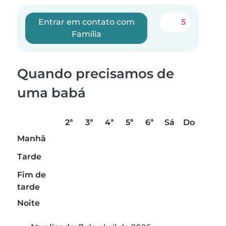
Entrar em contato com
5
Família
Quando precisamos de
uma babá
2ª
3ª
4ª
5ª
6ª
Sá
Do
Manhã
Tarde
Fim de
tarde
Noite