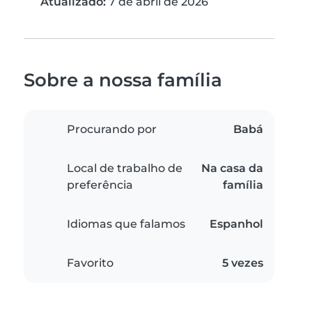
Atualizado:
7 de abril de 2026
Sobre a nossa família
Procurando por
Babá
Local de trabalho de
Na casa da
preferência
família
Idiomas que falamos
Espanhol
Favorito
5 vezes