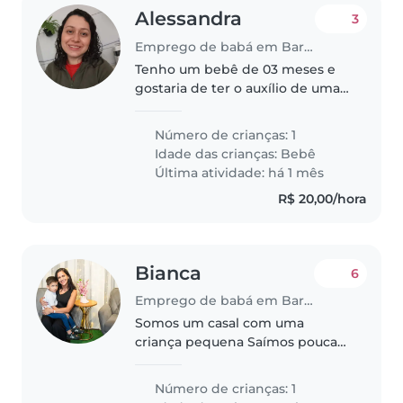
Alessandra
3
Emprego de babá em Barra Velha
Tenho um bebê de 03 meses e
gostaria de ter o auxílio de uma
babá, pois sou mãe de primeira
🧳
Número de crianças: 1
Idade das crianças:
Bebê
Última atividade: há 1 mês
R$ 20,00/hora
Bianca
6
Emprego de babá em Barra Velha
Somos um casal com uma
criança pequena Saímos poucas
vezes Miguel e muito falante e
carinhoso
Número de crianças: 1