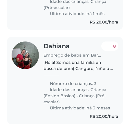
Idade das crianças:
Criança
(Pré-escolar)
Última atividade: há 1 mês
R$ 20,00/hora
Dahiana
8
Emprego de babá em Barra Velha
¡Hola! Somos una familia en
busca de un(a) Canguro, Niñera o
Cuidador(a) para nuestros tres
niños, quienes son habladores,
Número de crianças: 3
inteligentes y cariñosos.
Idade das crianças:
Criança
Necesitamos a alguien que se
(Ensino Básico)
•
Criança (Pré-
sienta..
escolar)
Última atividade: há 3 meses
R$ 20,00/hora