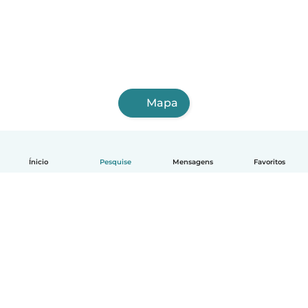
Mapa
Ínicio
Pesquise
Mensagens
Favoritos
Português
Como funciona
Ajuda
Termos e Privacidade
Preços
Informações sobre a empresa