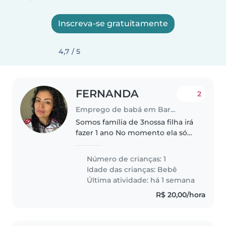
Inscreva-se gratuitamente
4,7 / 5
FERNANDA
2
Emprego de babá em Barra Velha
Somos família de 3nossa filha irá
fazer 1 ano No momento ela só
tem contato com nós pais e
como somos só nós na cidade
Número de crianças: 1
não temos rede de apoio
Idade das crianças:
Bebê
Queremos que ela se acostume
Última atividade: há 1 semana
com outras..
R$ 20,00/hora