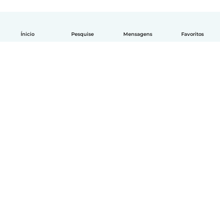
Ínicio
Pesquise
Mensagens
Favoritos
Português
Como funciona
Ajuda
Termos e Privacidade
Preços
Informações sobre a empresa
Babysits para Empresas
Normas comunitárias