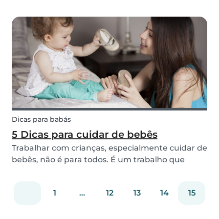
aflição para qualquer pai ou mãe. Siga estas
dicas para que este seja um momento mais leve
tanto para você quanto para as crianças.
Dicas para babás
5 Dicas para cuidar de bebês
Trabalhar com crianças, especialmente cuidar de
bebês, não é para todos. É um trabalho que
exige muita responsabilidade, conhecimentos e
prática. Por isso, deixamos aqui algumas dicas
1
...
12
13
14
15
para você conseguir lidar com as tarefas mais
importa...