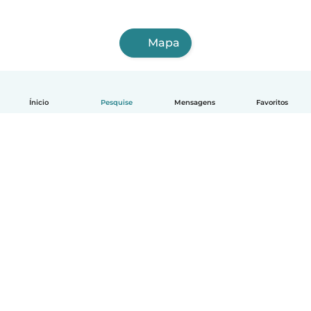
Mapa
Ínicio
Pesquise
Mensagens
Favoritos
Português
Como funciona
Ajuda
Termos e Privacidade
Preços
Informações sobre a empresa
Babysits para Empresas
Normas comunitárias