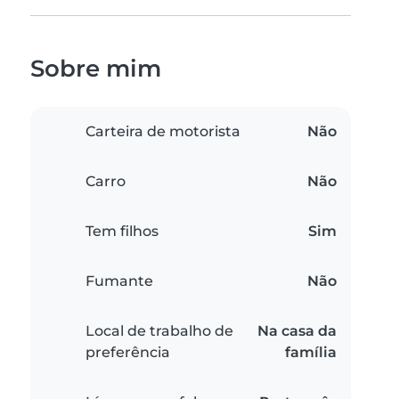
Sobre mim
Carteira de motorista
Não
Carro
Não
Tem filhos
Sim
Fumante
Não
Local de trabalho de
Na casa da
preferência
família