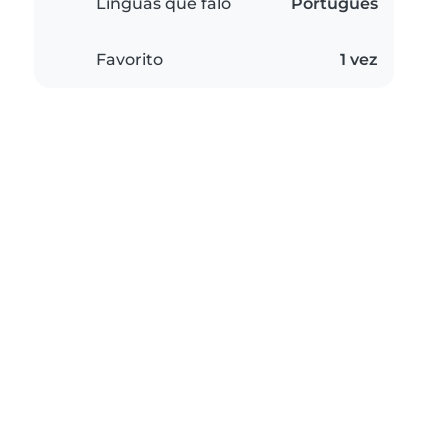
Línguas que falo
Português
Favorito
1 vez