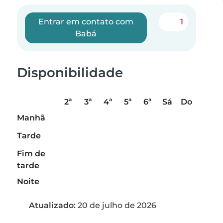
Entrar em contato com
1
Babá
Disponibilidade
2ª
3ª
4ª
5ª
6ª
Sá
Do
Manhã
Tarde
Fim de
tarde
Noite
Atualizado:
20 de julho de 2026