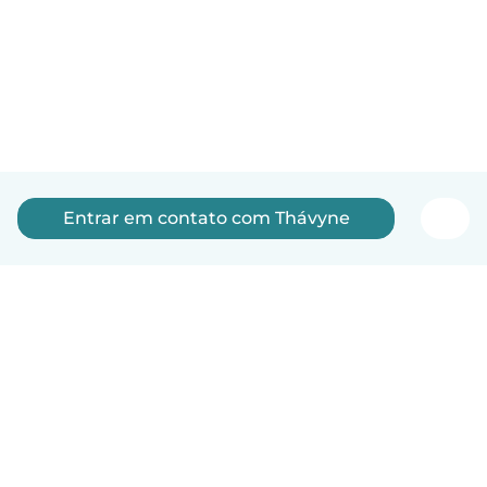
Entrar em contato com Thávyne
Português
Como funciona
Ajuda
Termos e Privacidade