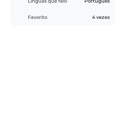
Línguas que falo
Português
Favorito
4 vezes