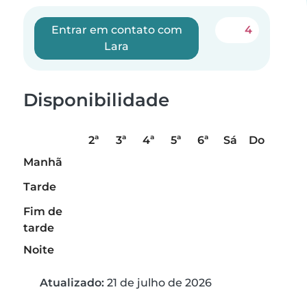
Entrar em contato com
4
Lara
Disponibilidade
2ª
3ª
4ª
5ª
6ª
Sá
Do
Manhã
Tarde
Fim de
tarde
Noite
Atualizado:
21 de julho de 2026