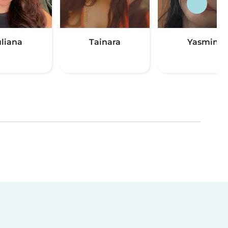
uliana
Tainara
Yasmin