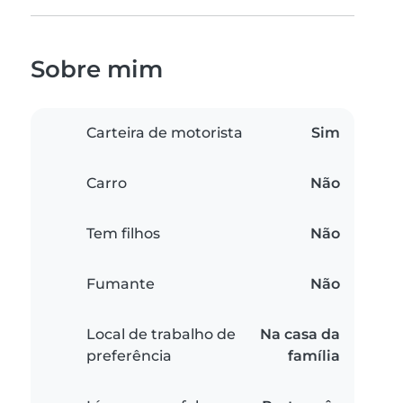
Sobre mim
Carteira de motorista
Sim
Carro
Não
Tem filhos
Não
Fumante
Não
Local de trabalho de
Na casa da
preferência
família