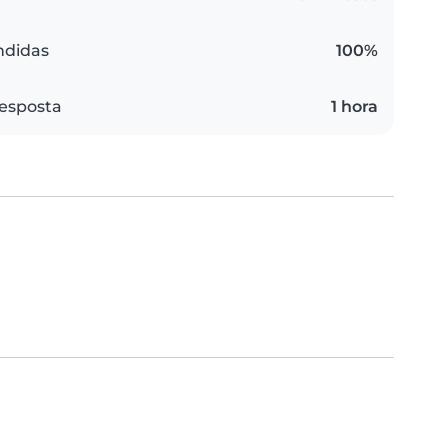
ndidas
100%
esposta
1 hora