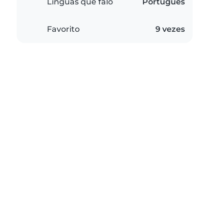
Línguas que falo
Português
Favorito
9 vezes