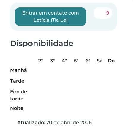
Entrar em contato com
9
Letícia (Tia Le)
Disponibilidade
2ª
3ª
4ª
5ª
6ª
Sá
Do
Manhã
Tarde
Fim de
tarde
Noite
Atualizado:
20 de abril de 2026