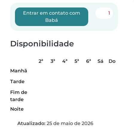
Entrar em contato com
1
Babá
Disponibilidade
2ª
3ª
4ª
5ª
6ª
Sá
Do
Manhã
Tarde
Fim de
tarde
Noite
Atualizado:
25 de maio de 2026