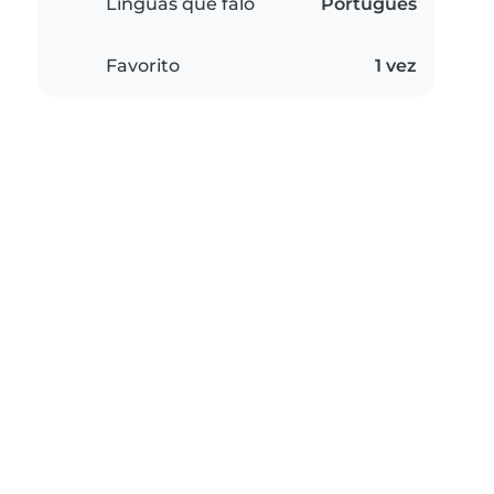
Línguas que falo
Português
Favorito
1 vez