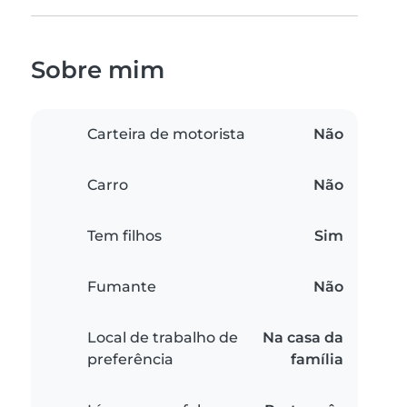
Sobre mim
Carteira de motorista
Não
Carro
Não
Tem filhos
Sim
Fumante
Não
Local de trabalho de
Na casa da
preferência
família