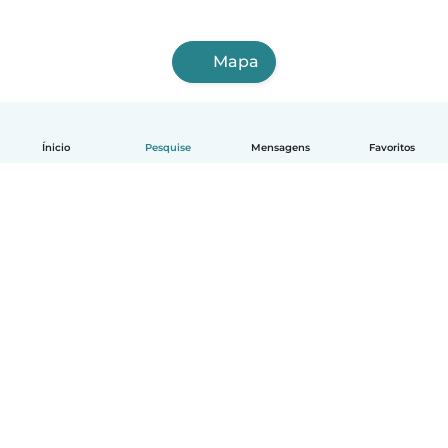
Mapa
Ínicio
Pesquise
Mensagens
Favoritos
Português
Como funciona
Ajuda
Termos e Privacidade
Preços
Informações sobre a empresa
Babysits para Empresas
Normas comunitárias