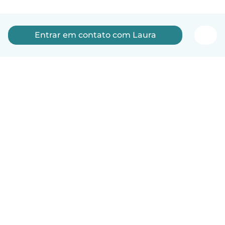
Entrar em contato com Laura
Português
Como funciona
Ajuda
Termos e Privacidade
Preços
Informações sobre a empresa
Babysits para Empresas
Normas comunitárias