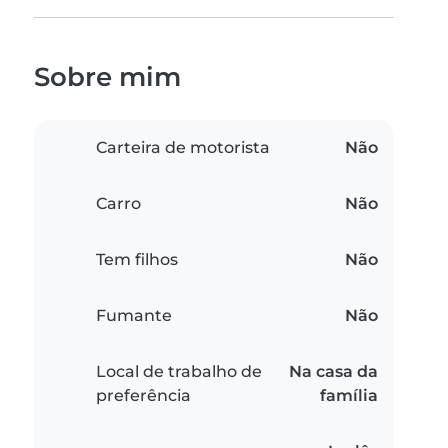
Sobre mim
Carteira de motorista
Não
Carro
Não
Tem filhos
Não
Fumante
Não
Local de trabalho de
Na casa da
preferência
família