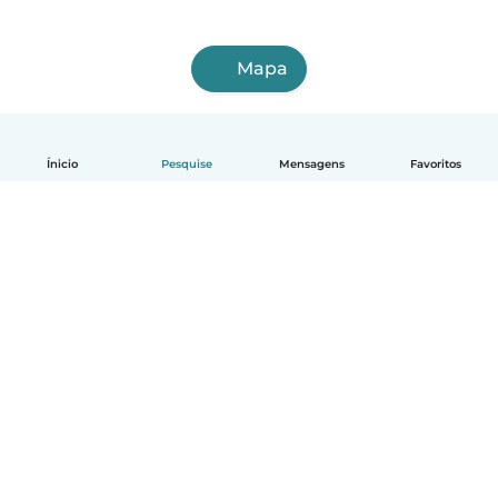
Mapa
Ínicio
Pesquise
Mensagens
Favoritos
Português
Como funciona
Ajuda
Termos e Privacidade
Preços
Informações sobre a empresa
Babysits para Empresas
Normas comunitárias