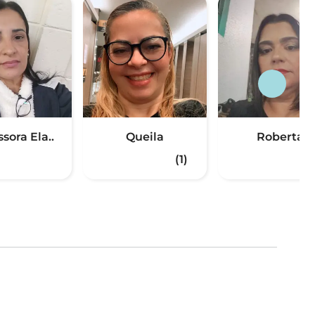
sora Ela..
Queila
Roberta
(1)