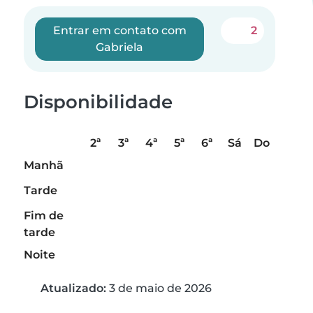
Entrar em contato com
2
Gabriela
Disponibilidade
2ª
3ª
4ª
5ª
6ª
Sá
Do
Manhã
Tarde
Fim de
tarde
Noite
Atualizado:
3 de maio de 2026