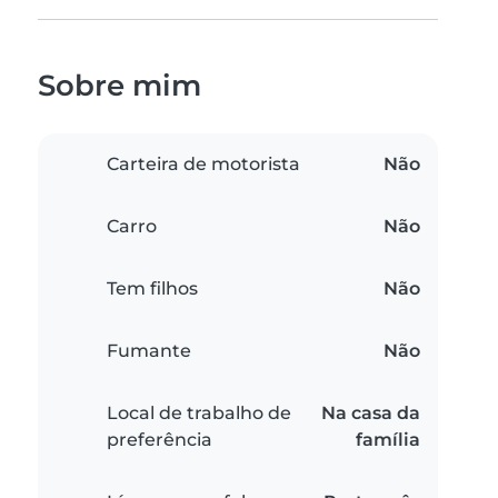
Sobre mim
Carteira de motorista
Não
Carro
Não
Tem filhos
Não
Fumante
Não
Local de trabalho de
Na casa da
preferência
família