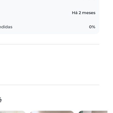
Há 2 meses
ndidas
0%
é