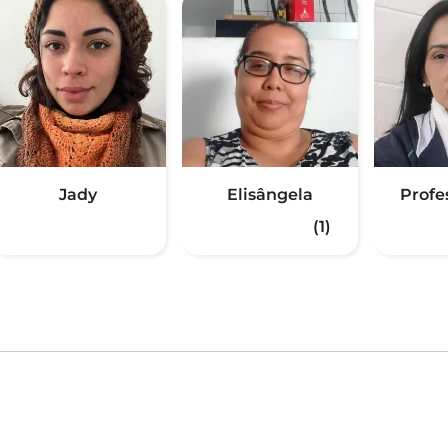
Jady
Elisângela
Profes
(1)