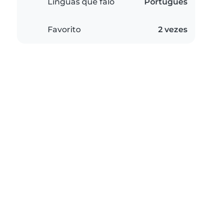
Línguas que falo
Português
Favorito
2 vezes