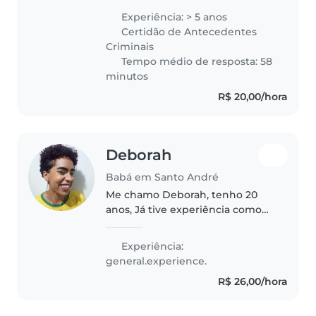
de educação infantil e possuo
Experiência: > 5 anos
experiência com crianças de 0 a
Certidão de Antecedentes
4 anos. Estou disponível até..
Criminais
Tempo médio de resposta: 58
minutos
R$ 20,00/hora
Deborah
Babá em Santo André
Me chamo Deborah, tenho 20
anos, Já tive experiência como
babá desde os meus 15 anos,
sempre cuidando com muito
Experiência:
carinho e propondo atividades
general.experience.
para expandir a autonomia e
R$ 26,00/hora
criatividade..