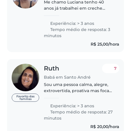
Me chamo Luciana tenho 40
anos já trabalhei em creche
particular e já trabalhei em casa
de família tambm como babá
Experiência: > 3 anos
tenho 2 filhos de maiores idades
Tempo médio de resposta: 3
sou casada a 5 anos meus filhos..
minutos
R$ 25,00/hora
Ruth
7
Babá em Santo André
Sou uma pessoa calma, alegre,
extrovertida, proativa mas focada
em meu trabalho e atenta a
Favorito das
famílias
todas as situações que envolvem
Experiência: > 3 anos
as minhas responsabilidades
Tempo médio de resposta: 27
para o maior cuidado e
minutos
desenvolvimento..
R$ 20,00/hora