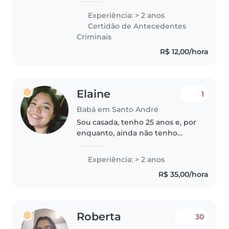
experiência em ambiente
Experiência: > 2 anos
escolar e acompanhamento
Certidão de Antecedentes
infantil. Carinhosa, responsável e
Criminais
paciente, adoro brincar,..
R$ 12,00/hora
Elaine
1
Babá em Santo André
Sou casada, tenho 25 anos e, por
enquanto, ainda não tenho
filhos. Já tive a oportunidade de
cuidar de uma criança, fazendo
Experiência: > 2 anos
parte da sua rotina diária. Eu
R$ 35,00/hora
preparava o café da manhã,..
Roberta
30