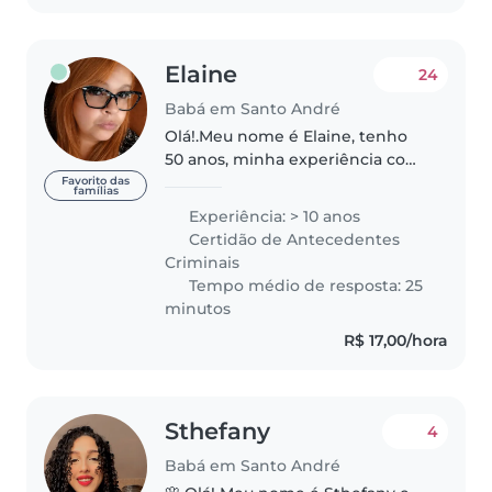
Elaine
24
Babá em Santo André
Olá!.Meu nome é Elaine, tenho
50 anos, minha experiência com
criança, primeiramente é de
Favorito das
famílias
vida, pois tenho um casal de
Experiência: > 10 anos
filhos, hoje com 21 e 24anos. Já
Certidão de Antecedentes
fui babá de gêmeos de 9 meses,..
Criminais
Tempo médio de resposta: 25
minutos
R$ 17,00/hora
Sthefany
4
Babá em Santo André