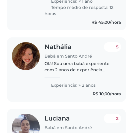
Experiência: < 1 ano
onde cuidava de uma criança.
Tempo médio de resposta: 12
Faz 7 meses que sai de lá estou..
horas
R$ 45,00/hora
Nathália
5
Babá em Santo André
Olá! Sou uma babá experiente
com 2 anos de experiência
cuidando de bebês e crianças
pequenas. Sou calma, cuidadosa
Experiência: > 2 anos
e muito paciente. Minhas
R$ 10,00/hora
habilidades incluem leitura,
idiomas, artesanato..
Luciana
2
Babá em Santo André