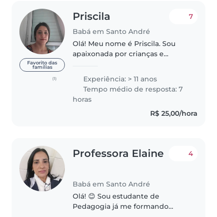
Priscila
7
Babá em Santo André
Olá! Meu nome é Priscila. Sou
apaixonada por crianças e
acredito que o cuidado deve ser
Favorito das
famílias
sempre acompanhado de
Experiência: > 11 anos
(1)
carinho, respeito e muita
Tempo médio de resposta: 7
dedicação. Tenho paciência para
horas
ensinar, gosto..
R$ 25,00/hora
Professora Elaine
4
Babá em Santo André
Olá! 😊 Sou estudante de
Pedagogia já me formando
agora em dezembro,com