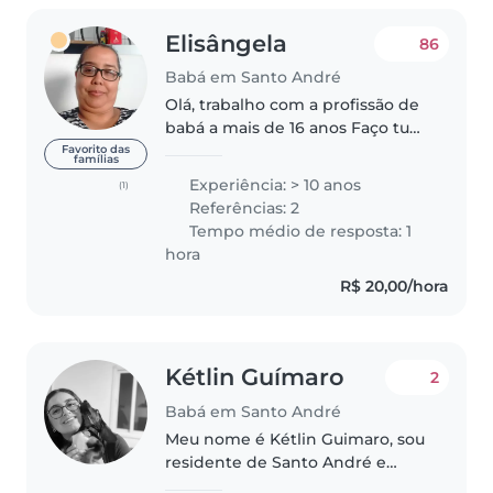
Elisângela
86
Babá em Santo André
Olá, trabalho com a profissão de
babá a mais de 16 anos Faço tudo
relacionado a
Favorito das
famílias
criança,lavo,passo,levo para
Experiência: > 10 anos
(1)
escola,dou banho,cozinho se
Referências: 2
necessário Gosto de brincar,sou
Tempo médio de resposta: 1
carinhosa e..
hora
R$ 20,00/hora
Kétlin Guímaro
2
Babá em Santo André
Meu nome é Kétlin Guimaro, sou
residente de Santo André e
possuo 28 anos. Sou professora