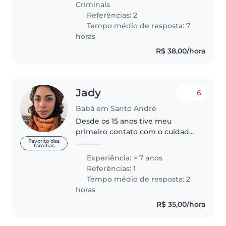
Criminais
Referências: 2
Tempo médio de resposta: 7
horas
R$ 38,00/hora
Jady
6
Babá em Santo André
Desde os 15 anos tive meu
primeiro contato com o cuidado
infantil, quando comecei a cuidar
Favorito das
famílias
de crianças, experiência que
Experiência: > 7 anos
mantive até os 18 anos. Aos 23
Referências: 1
anos, retornei a essa área já..
Tempo médio de resposta: 2
horas
R$ 35,00/hora