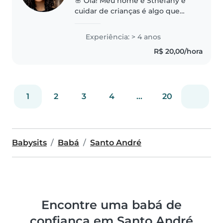
🌸 Olá! Meu nome é Sthefany e
cuidar de crianças é algo que
faço com muito carinho e
dedicação. 💛 Tenho experiência
Experiência: > 4 anos
com bebês, crianças da
R$ 20,00/hora
educação infantil e também com
inclusão, sempre..
1
2
3
4
...
20
Babysits
Babá
Santo André
Encontre uma babá de
confiança em Santo André