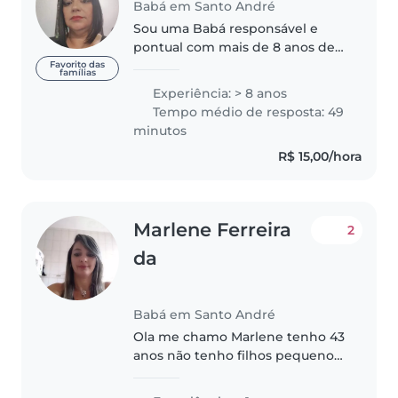
Babá em Santo André
Sou uma Babá responsável e
pontual com mais de 8 anos de
experiência. Trabalhei apenas
Favorito das
famílias
com duas famílias com crianças
Experiência: > 8 anos
de idades diferentes me
Tempo médio de resposta: 49
engajando assim em todas as
minutos
fases da infância..
R$ 15,00/hora
Marlene Ferreira
2
da
Babá em Santo André
Ola me chamo Marlene tenho 43
anos não tenho filhos pequenos
e nem vícios . Trabalhei por
cincos anos em casa de família