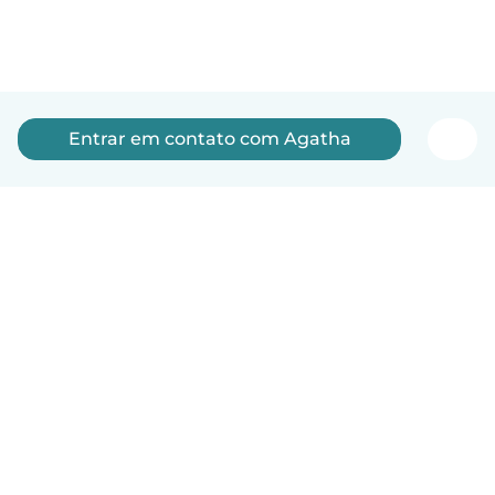
Entrar em contato com Agatha
Português
Como funciona
Ajuda
Termos e Privacidade
Preços
Informações sobre a empresa