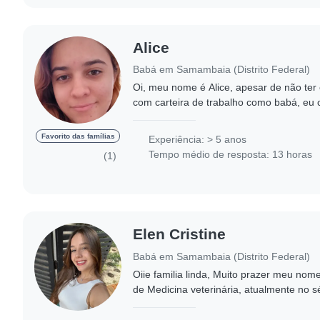
Alice
Babá em Samambaia (Distrito Federal)
Oi, meu nome é Alice, apesar de não te
com carteira de trabalho como babá, eu 
cedo, cresci cuidando dos meus irmãos m
Favorito das famílias
Experiência: > 5 anos
Tempo médio de resposta: 13 horas
(1)
Elen Cristine
Babá em Samambaia (Distrito Federal)
Oiie familia linda, Muito prazer meu nom
de Medicina veterinária, atualmente no 
animais e crianças. Desde muito nova li
pequenos,..