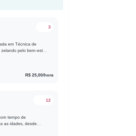
3
mada em Técnica de
 zelando pelo bem-estar,
cação, cultura,
R$ 25,00/hora
12
 com tempo de
as as idades, desde
 de meus primos. Estou