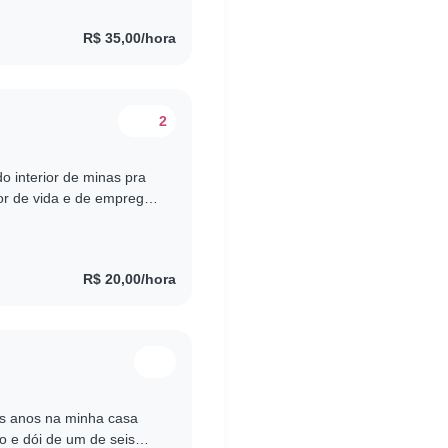
R$ 35,00/hora
2
o interior de minas pra
or de vida e de emprego,
u garanto que..
R$ 20,00/hora
is anos na minha casa
o e dói de um de seis