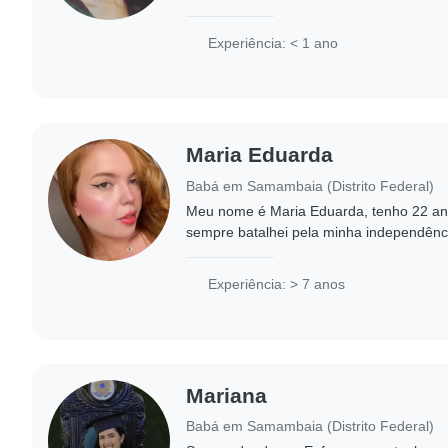
outro de sete que ia pra escola maia par
Experiência: < 1 ano
Maria Eduarda
Babá em Samambaia (Distrito Federal)
Meu nome é Maria Eduarda, tenho 22 ano
sempre batalhei pela minha independênci
atrás dos meus estudos através de uma b
Experiência: > 7 anos
Mariana
Babá em Samambaia (Distrito Federal)