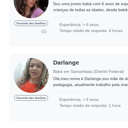
Sou uma jovem babá com 6 anos de expe
crianças de todas as idades, desde bebê
escolar. Sou responsável, amigável e mui
atividades..
Favorito das famílias
Experiência: > 6 anos
Tempo médio de resposta: 4 horas
(1)
Darlange
Babá em Samambaia (Distrito Federal)
Olá,meu nome é Darlange,sou mãe de do
pedagogia, atualmente trabalho pela m
família.Tenho experiência e referência em
disponível no..
Favorito das famílias
Experiência: > 8 anos
Tempo médio de resposta: 1 hora