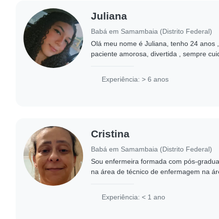
Juliana
Babá em Samambaia (Distrito Federal)
Olá meu nome é Juliana, tenho 24 anos 
paciente amorosa, divertida , sempre cui
sobrinhos então já viu né, as vezes semp
Experiência: > 6 anos
Cristina
Babá em Samambaia (Distrito Federal)
Sou enfermeira formada com pós-gradua
na área de técnico de enfermagem na ár
e uma boa Integração com crianças porqu
tempo..
Experiência: < 1 ano