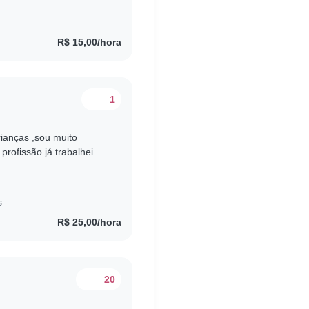
R$ 15,00/hora
1
ianças ,sou muito
profissão já trabalhei em
alhar em ambiente com..
s
R$ 25,00/hora
20