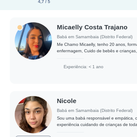
4,7 / 5
Micaelly Costa Trajano
Babá em Samambaia (Distrito Federal)
Me Chamo Micaelly, tenho 20 anos, for
enfermagem, Cuido de bebês e crianças,
saúde, alimentação, higiene pessoal, edu
recreação..
Experiência: < 1 ano
Nicole
Babá em Samambaia (Distrito Federal)
Sou uma babá responsável e empática,
experiência cuidando de crianças de tod
bebês até adolescentes. Ajudei a cuidar