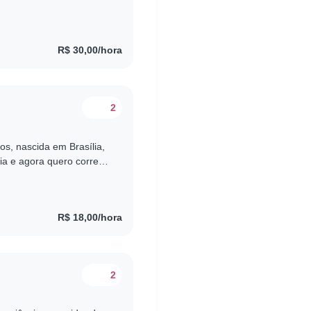
te da minha eu cuidava..
R$ 30,00/hora
2
s, nascida em Brasília,
a e agora quero correr
olsa que ganhei de..
R$ 18,00/hora
2