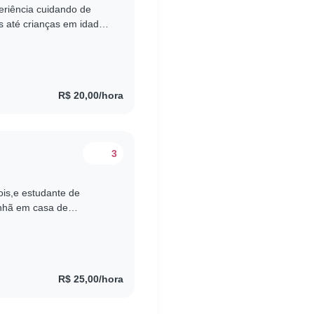
riência cuidando de
s até crianças em idade
to paciente. Adoro
R$ 20,00/hora
3
is,e estudante de
anhã em casa de
 carteira. Estou
R$ 25,00/hora