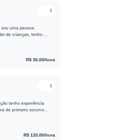
1
, sou uma pessoa
dei de crianças, tenho 8
re olhava alguns deles..
R$ 30,00/hora
1
ção tenho experiência
ea de primeiro socorros
e trabalhei muito
R$ 120,00/hora