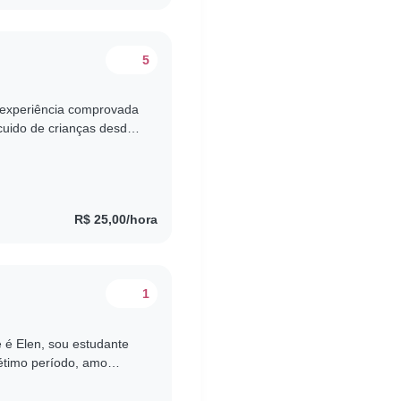
5
r experiência comprovada
cuido de crianças desde
ais novos e primos,..
R$ 25,00/hora
1
e é Elen, sou estudante
sétimo período, amo
do bem com os