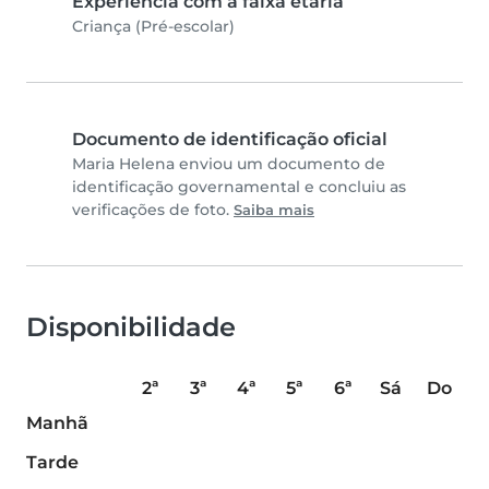
Experiência com a faixa etária
Criança (Pré-escolar)
Documento de identificação oficial
Maria Helena enviou um documento de
identificação governamental e concluiu as
verificações de foto.
Saiba mais
Disponibilidade
2ª
3ª
4ª
5ª
6ª
Sá
Do
Manhã
Tarde