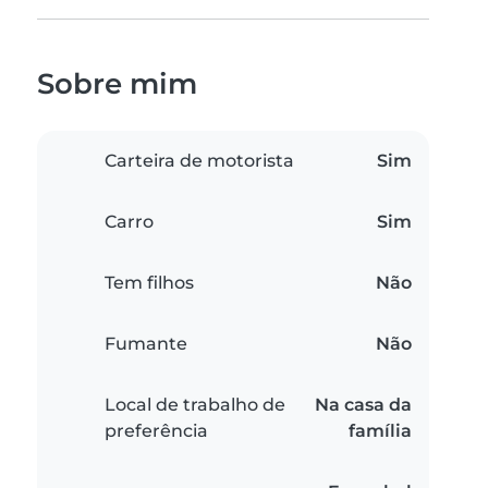
Sobre mim
Carteira de motorista
Sim
Carro
Sim
Tem filhos
Não
Fumante
Não
Local de trabalho de
Na casa da
preferência
família