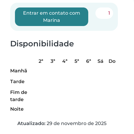
Entrar em contato com
1
Marina
Disponibilidade
2ª
3ª
4ª
5ª
6ª
Sá
Do
Manhã
Tarde
Fim de
tarde
Noite
Atualizado:
29 de novembro de 2025