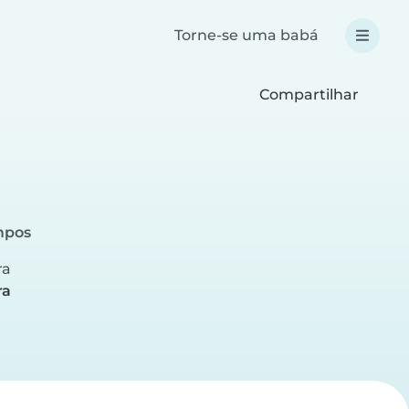
Torne-se uma babá
Compartilhar
mpos
ra
ra