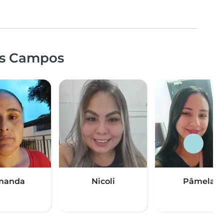
os Campos
manda
Nicoli
Pâmela