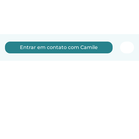
Entrar em contato com Camile
Português
Como funciona
Ajuda
Termos e Privacidade
Preços
Informações sobre a empresa