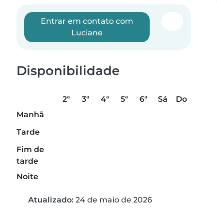
Entrar em contato com
Luciane
Disponibilidade
2ª
3ª
4ª
5ª
6ª
Sá
Do
Manhã
Tarde
Fim de
tarde
Noite
Atualizado:
24 de maio de 2026