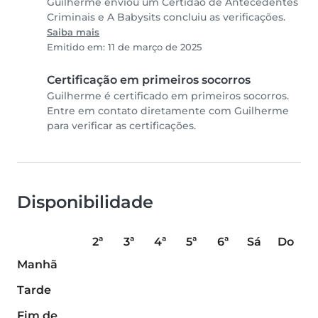
Guilherme enviou um Certidão de Antecedentes
Criminais e A Babysits concluiu as verificações.
Saiba mais
Emitido em: 11 de março de 2025
Certificação em primeiros socorros
Guilherme é certificado em primeiros socorros.
Entre em contato diretamente com Guilherme
para verificar as certificações.
Disponibilidade
2ª
3ª
4ª
5ª
6ª
Sá
Do
Manhã
Tarde
Fim de