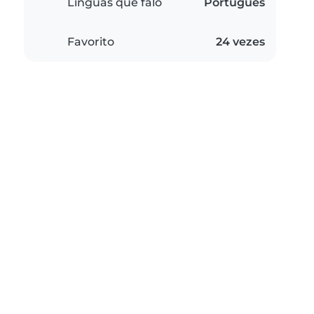
Línguas que falo
Português
Favorito
24 vezes