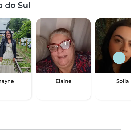
o do Sul
hayne
Elaine
Sofia