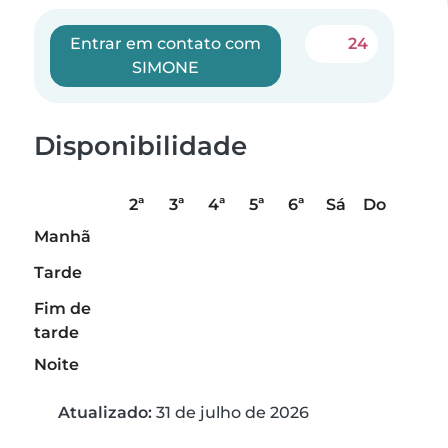
Entrar em contato com
24
SIMONE
Disponibilidade
2ª
3ª
4ª
5ª
6ª
Sá
Do
Manhã
Tarde
Fim de
tarde
Noite
Atualizado:
31 de julho de 2026