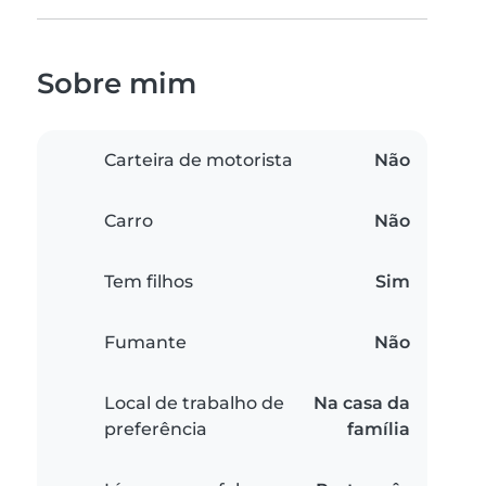
Sobre mim
Carteira de motorista
Não
Carro
Não
Tem filhos
Sim
Fumante
Não
Local de trabalho de
Na casa da
preferência
família