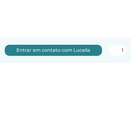
Entrar em contato com Lucelia
1
Português
Como funciona
Ajuda
Termos e Privacidade