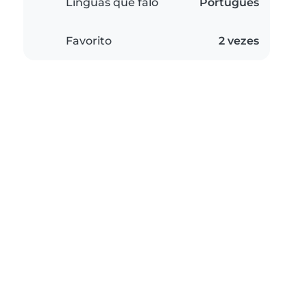
Línguas que falo
Português
Favorito
2 vezes