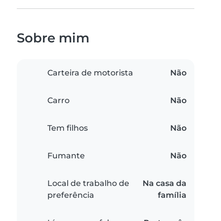
Sobre mim
Carteira de motorista
Não
Carro
Não
Tem filhos
Não
Fumante
Não
Local de trabalho de
Na casa da
preferência
família