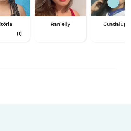
itória
Ranielly
Guadalupe
(1)