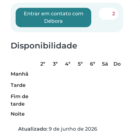
Entrar em contato com
2
Débora
Disponibilidade
2ª
3ª
4ª
5ª
6ª
Sá
Do
Manhã
Tarde
Fim de
tarde
Noite
Atualizado:
9 de junho de 2026