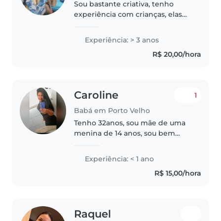
Sou bastante criativa, tenho
experiência com crianças, elas
me amam,
Experiência: > 3 anos
R$ 20,00/hora
Caroline
1
Babá em Porto Velho
Tenho 32anos, sou mãe de uma
menina de 14 anos, sou bem
responsável Trabalho durante o
dia em uma empresa, faço
Experiência: < 1 ano
faculdade a distância, amo
R$ 15,00/hora
criança, sou muito cuidadosa e
higiênica...
Raquel