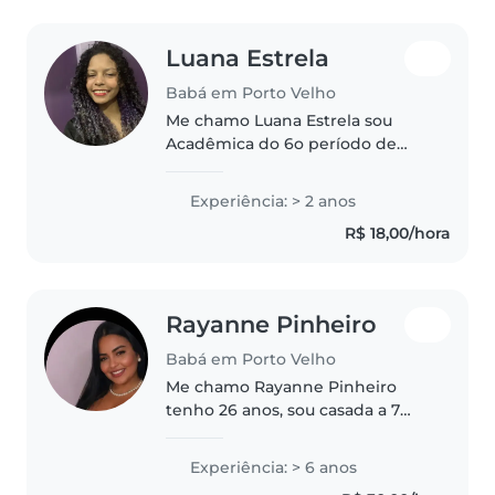
Luana Estrela
Babá em Porto Velho
Me chamo Luana Estrela sou
Acadêmica do 6o período de
Psicologia, com formação ABA,
atuo como Assistente
Experiência: > 2 anos
Terapêutica e possuo vasta
R$ 18,00/hora
experiência com crianças
neurodivergentes, Durante..
Rayanne Pinheiro
Babá em Porto Velho
Me chamo Rayanne Pinheiro
tenho 26 anos, sou casada a 7
anos, mãe de dois meninos, de
idades de 10 anos e 9 anos Tenho
Experiência: > 6 anos
minha condução sou carinhosa