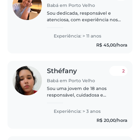
Babá em Porto Velho
Sou dedicada, responsável e
atenciosa, com experiência nos
cuidados diários de crianças
como : auxílio io na alimentação,
Experiência: > 11 anos
higiene, brincadeiras educativas,
R$ 45,00/hora
organização da rotina e..
Sthéfany
2
Babá em Porto Velho
Sou uma jovem de 18 anos
responsável, cuidadosa e
amigável. sou mãe de um
menino, mais também já
Experiência: > 3 anos
trabalhei de babá 3 vezes, tenho
R$ 20,00/hora
habilidades práticas como
desenho, leitura e jogos..