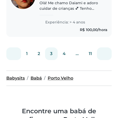
Olá! Me chamo Daiami e adoro
cuidar de crianças 💕 Tenho
experiência cuidando de
crianças e faço isso com muito
Experiência: > 4 anos
carinho, paciência e
R$ 100,00/hora
responsabilidade. Para mim, ser
babá é mais do..
1
2
3
4
...
11
Babysits
Babá
Porto Velho
Encontre uma babá de