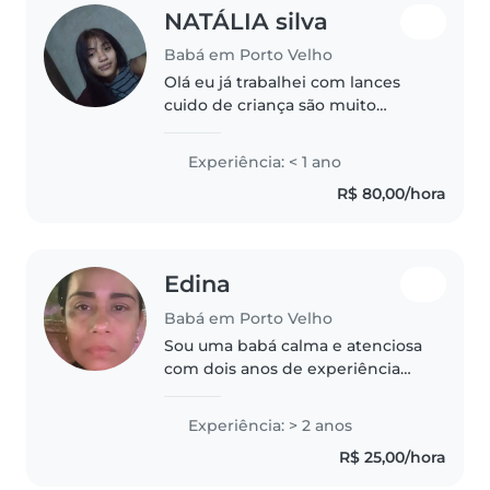
NATÁLIA silva
Babá em Porto Velho
Olá eu já trabalhei com lances
cuido de criança são muito
engraçado eu faço o quer ela
perti
Experiência: < 1 ano
R$ 80,00/hora
Edina
Babá em Porto Velho
Sou uma babá calma e atenciosa
com dois anos de experiência
cuidando de crianças na primeira
infância. Tenho habilidades para
Experiência: > 2 anos
ajudar nas tarefas escolares e
R$ 25,00/hora
gosto de desenhar e ler..