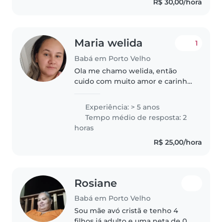
R$ 30,00/hora
prestativa extrovertida , rígida..
Maria welida
1
Babá em Porto Velho
Ola me chamo welida, então
cuido com muito amor e carinho,
amo cuidar de crianças, gosto de
brincar ajudar nos deveres
Experiência: > 5 anos
escolar. Ajudo no que for preciso
Tempo médio de resposta: 2
estou a disposição para ajudar...
horas
R$ 25,00/hora
Rosiane
Babá em Porto Velho
Sou mãe avó cristã e tenho 4
filhos já adulto e uma neta de 05