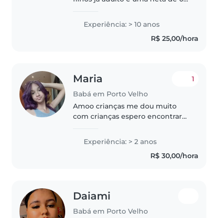
anos sou mãe avó por conta de a
mãe de minha neta morar em
Experiência: > 10 anos
outro Estado amo crianças
R$ 25,00/hora
sempre trabalhei de doméstica
mais..
Maria
1
Babá em Porto Velho
Amoo crianças me dou muito
com crianças espero encontrar
um emprego maravilhoso
Experiência: > 2 anos
R$ 30,00/hora
Daiami
Babá em Porto Velho