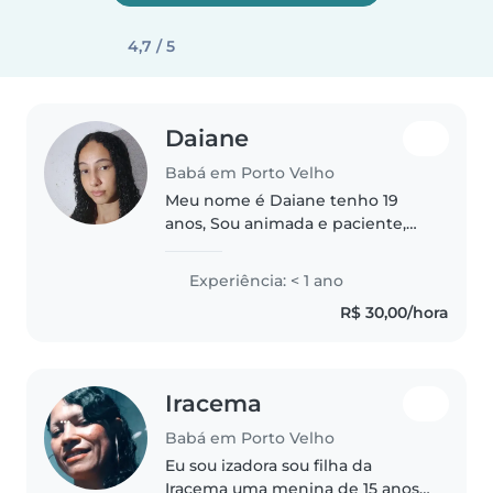
4,7 / 5
Daiane
Babá em Porto Velho
Meu nome é Daiane tenho 19
anos, Sou animada e paciente,
adoro crianças e tenho
habilidades em música, desenho
Experiência: < 1 ano
e jogos. Estou à disposição para
R$ 30,00/hora
cuidar dos seus filhos!
Iracema
Babá em Porto Velho
Eu sou izadora sou filha da
Iracema uma menina de 15 anos