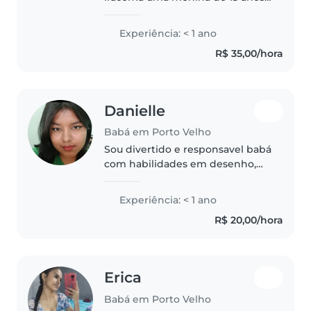
e estudo do nono ano eu gosto
muito de criança muito mesmo e
Experiência: < 1 ano
gosto de cuidar de ser babá e
R$ 35,00/hora
ganhar meu dinheiro eu sei que..
Danielle
Babá em Porto Velho
Sou divertido e responsavel babá
com habilidades em desenho,
leitura, música e jogos. Gosto de
cuidar de crianças desde cedo e
Experiência: < 1 ano
me sinto confortável com
R$ 20,00/hora
animais de estimação, cozinhar..
Erica
Babá em Porto Velho