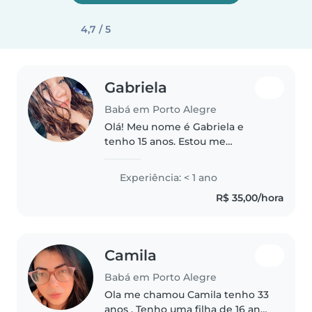
4,7 / 5
Gabriela
Babá em Porto Alegre
Olá! Meu nome é Gabriela e
tenho 15 anos. Estou me
oferecendo para trabalhar como
babá, pois amo crianças e gosto
Experiência: < 1 ano
muito de cuidar, brincar e dar
R$ 35,00/hora
atenção a elas. Já tive
experiência..
Camila
Babá em Porto Alegre
Ola me chamou Camila tenho 33
anos . Tenho uma filha de 16 anos