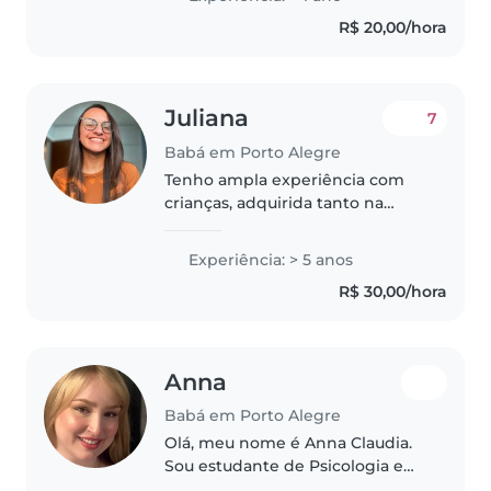
tenha certificação de primeiros
R$ 20,00/hora
socorros, me considero uma
pessoa responsável,..
Juliana
7
Babá em Porto Alegre
Tenho ampla experiência com
crianças, adquirida tanto na
educação infantil, cuidando de
turmas de 0 a 4 anos, quanto em
Experiência: > 5 anos
trabalhos pontuais como babá.
R$ 30,00/hora
Durante esse período, fui
responsável..
Anna
Babá em Porto Alegre
Olá, meu nome é Anna Claudia.
Sou estudante de Psicologia e
tenho grande afinidade com o