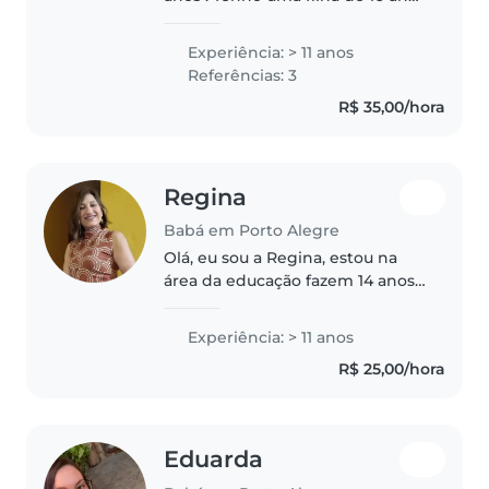
. Trabalhei 13 anos em uma escola
de educação infantil . Só sai
Experiência: > 11 anos
devido a escola fechar por erros
Referências: 3
administrativos. Trabalhei..
R$ 35,00/hora
Regina
Babá em Porto Alegre
Olá, eu sou a Regina, estou na
área da educação fazem 14 anos.
Esses 14 anos sempre trabalhei
em escola de educação infantil,
Experiência: > 11 anos
sendo 2 anos com crianças de 2
R$ 25,00/hora
anos e os outros 12 anos..
Eduarda