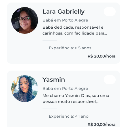
Lara Gabrielly
Babá em Porto Alegre
Babá dedicada, responsável e
carinhosa, com facilidade para
criar vínculo com crianças de
diferentes idades. Tenho
Experiência: > 5 anos
paciência, atenção e
R$ 20,00/hora
compromisso com o bem-estar,
segurança e desenvolvimento..
Yasmin
Babá em Porto Alegre
Me chamo Yasmin Dias, sou uma
pessoa muito responsável,
divertida que adora brincar com
as crianças e dar atenção para
Experiência: < 1 ano
não se sentirem sozinhos sem os
R$ 30,00/hora
pais. Eu estudo, estou querendo..