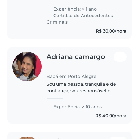
cuidado infantil, a partir da
Experiência: > 1 ano
minha formação acadêmica e
Certidão de Antecedentes
vivência familiar, consigo me
Criminais
adaptar..
R$ 30,00/hora
Adriana camargo
Babá em Porto Alegre
Sou uma pessoa, tranquila e de
confiança, sou responsável e
adoro trabalhar com crianças...
Experiência: > 10 anos
R$ 40,00/hora