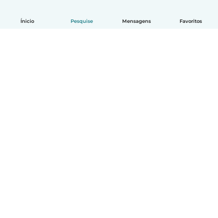
Ínicio
Pesquise
Mensagens
Favoritos
Português
Como funciona
Ajuda
Termos e Privacidade
Preços
Informações sobre a empresa
Babysits para Empresas
Normas comunitárias
© Babysits B.V.