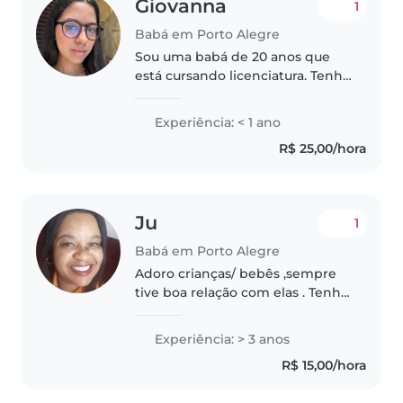
Giovanna
1
Babá em Porto Alegre
Sou uma babá de 20 anos que
está cursando licenciatura. Tenho
experiência com bebês, crianças
pequenas, pré-escolares,
Experiência: < 1 ano
escolares e adolescentes. Sou
R$ 25,00/hora
responsável, cuidadoso e
paciente,..
Ju
1
Babá em Porto Alegre
Adoro crianças/ bebês ,sempre
tive boa relação com elas . Tenho
prática mais em cuidados com
bebês ,troca de fralda, papinhas,
Experiência: > 3 anos
desfralde. Não fumo e nem
R$ 15,00/hora
outros tipos de vícios. Paciência..