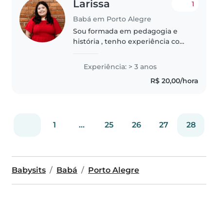
Larissa
1
Babá em Porto Alegre
Sou formada em pedagogia e
história , tenho experiência com
crianças,tenho 24 anos, procuro
emprego de babá pela manhã
Experiência: > 3 anos
ou à noite, pois no turno da tarde
R$ 20,00/hora
trabalho como professora.
1
...
25
26
27
28
Babysits
Babá
Porto Alegre