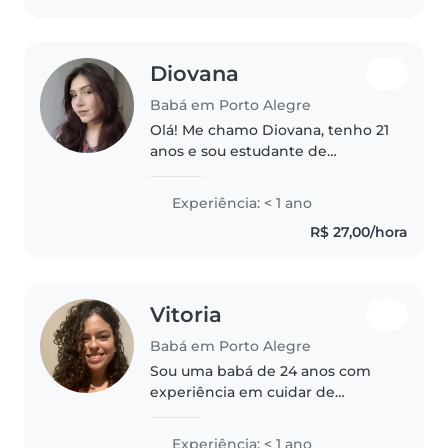
Diovana
Babá em Porto Alegre
Olá! Me chamo Diovana, tenho 21
anos e sou estudante de
psicologia com interesse em
desenvolvimento infanto-juvenil.
Experiência: < 1 ano
Sou uma babá responsável,
R$ 27,00/hora
paciente e empática, pronta para
cuidar..
Vitoria
Babá em Porto Alegre
Sou uma babá de 24 anos com
experiência em cuidar de
adolescentes e crianças em
idade escolar. Embora eu não
Experiência: < 1 ano