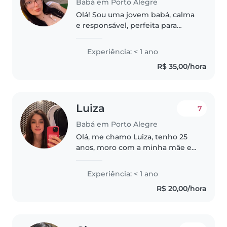
Babá em Porto Alegre
Olá! Sou uma jovem babá, calma
e responsável, perfeita para
cuidar de crianças em idade pré-
escolar e em idade escolar.
Experiência: < 1 ano
Adoro desenhar, ler e brincar, e
R$ 35,00/hora
fico feliz em ajudar com as..
Luiza
7
Babá em Porto Alegre
Olá, me chamo Luiza, tenho 25
anos, moro com a minha mãe e a
minha avó, sempre gostei de
trabalhar e estudar, sou muito
Experiência: < 1 ano
ativa, gosto de conversar, adoro
R$ 20,00/hora
cozinhar, me dou muito com..