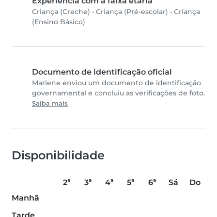
Experiência com a faixa etária
Criança (Creche)
•
Criança (Pré-escolar)
•
Criança
(Ensino Básico)
Documento de identificação oficial
Marlene enviou um documento de identificação
governamental e concluiu as verificações de foto.
Saiba mais
Disponibilidade
2ª
3ª
4ª
5ª
6ª
Sá
Do
Manhã
Tarde