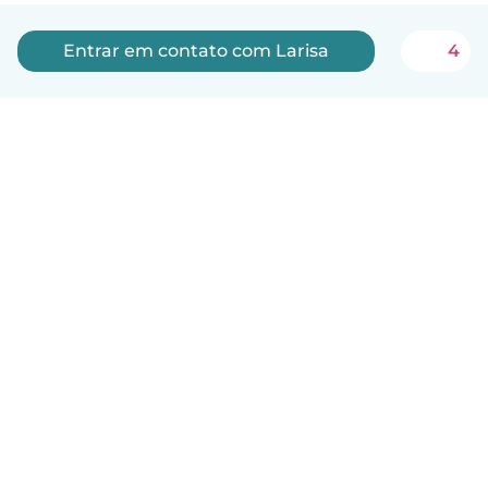
Entrar em contato com Larisa
4
Português
Como funciona
Ajuda
Termos e Privacidade
Preços
Informações sobre a empresa
Babysits para Empresas
Normas comunitárias