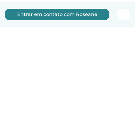
Entrar em contato com Roseane
Português
Como funciona
Ajuda
Termos e Privacidade
Preços
Informações sobre a empresa
Babysits para Empresas
Normas comunitárias