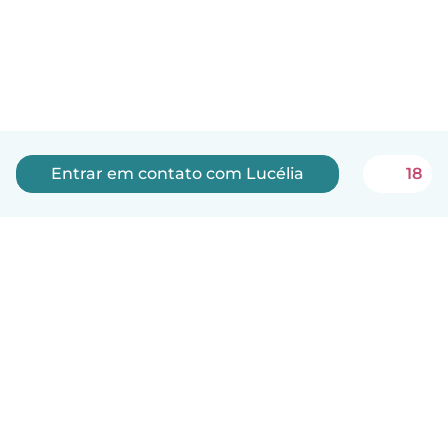
Entrar em contato com Lucélia
18
Português
Como funciona
Ajuda
Termos e Privacidade