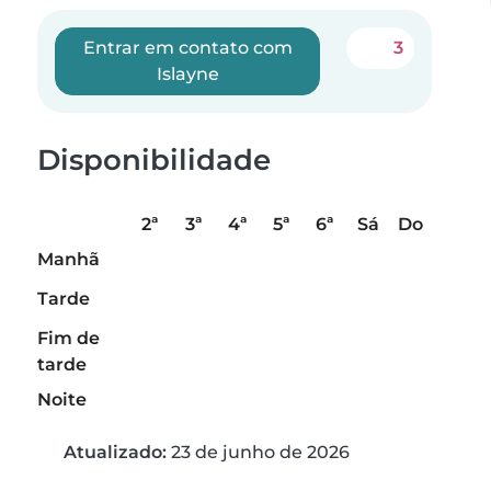
Entrar em contato com
3
Islayne
Disponibilidade
2ª
3ª
4ª
5ª
6ª
Sá
Do
Manhã
Tarde
Fim de
tarde
Noite
Atualizado:
23 de junho de 2026