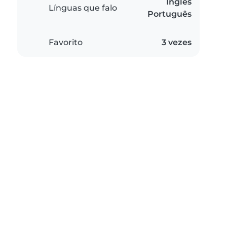
Inglês
Línguas que falo
Português
Favorito
3 vezes