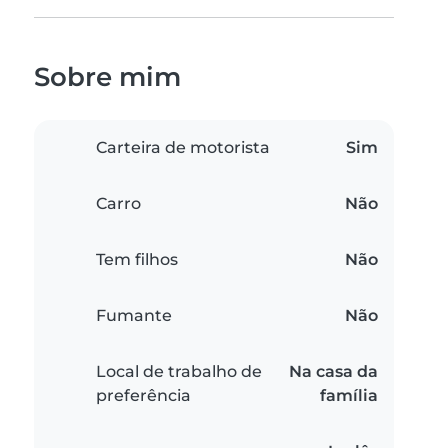
Sobre mim
Carteira de motorista
Sim
Carro
Não
Tem filhos
Não
Fumante
Não
Local de trabalho de
Na casa da
preferência
família