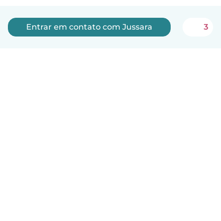
Entrar em contato com Jussara
3
Português
Como funciona
Ajuda
Termos e Privacidade
Preços
Informações sobre a empresa
Babysits para Empresas
Normas comunitárias