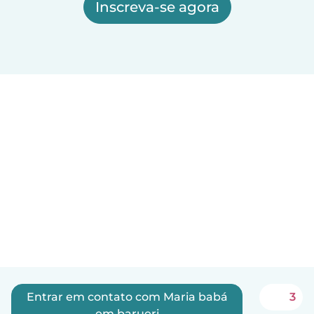
Inscreva-se agora
Entrar em contato com Maria babá
3
em barueri