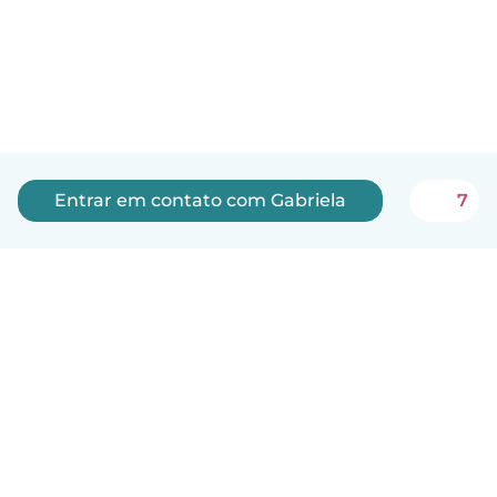
Entrar em contato com Gabriela
7
Português
Como funciona
Ajuda
Termos e Privacidade