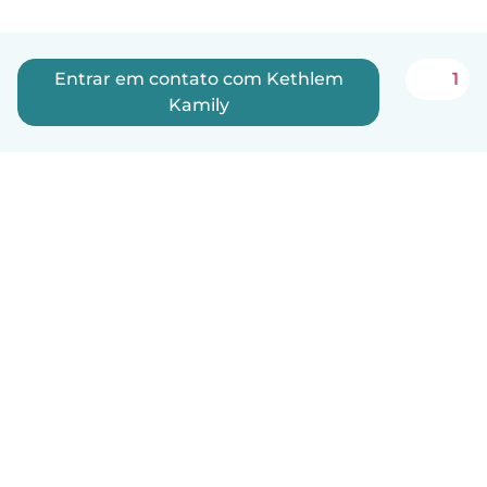
Entrar em contato com Kethlem
1
Kamily
Português
Como funciona
Ajuda
Termos e Privacidade
Preços
Informações sobre a empresa
Babysits para Empresas
Normas comunitárias