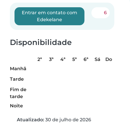
Entrar em contato com
6
Edekelane
Disponibilidade
2ª
3ª
4ª
5ª
6ª
Sá
Do
Manhã
Tarde
Fim de
tarde
Noite
Atualizado:
30 de julho de 2026