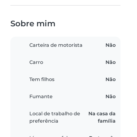
Sobre mim
Carteira de motorista
Não
Carro
Não
Tem filhos
Não
Fumante
Não
Local de trabalho de
Na casa da
preferência
família