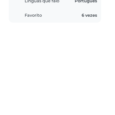
Línguas que falo
Português
Favorito
6 vezes